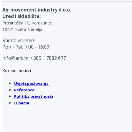
Air movement industry d.o.o.
Ured i skladište:
Prosinačka 10, Kerestinec
10431 Sveta Nedelja
Radno vrijeme:
Pon - Pet: 7:00 - 16:00
info@ami.hr
+385 1 7882 677
Korisni linkovi
Uvjeti poslovanja
Reference
Politika privatnosti
O nama