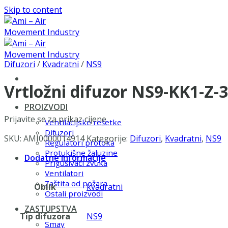
Skip to content
Difuzori
/
Kvadratni
/
NS9
Vrtložni difuzor NS9-KK1-Z-
PROIZVODI
Prijavite se za prikaz cijene
Ventilacijske rešetke
Difuzori
SKU:
AMI0000014914
Kategorije:
Difuzori
,
Kvadratni
,
NS9
Regulatori protoka
Protukišne žaluzine
Dodatne informacije
Prigušivači zvuka
Ventilatori
Zaštita od požara
Oblik
kvadratni
Ostali proizvodi
ZASTUPSTVA
Tip difuzora
NS9
Smay