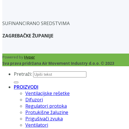
SUFINANCIRANO SREDSTVIMA
ZAGREBAČKE ŽUPANIJE
Powered by
Hyper
Sva prava pridržana Air Movement Industry d.o.o. © 2023
Pretraži:
PROIZVODI
Ventilacijske rešetke
Difuzori
Regulatori protoka
Protukišne žaluzine
Prigušivači zvuka
Ventilatori