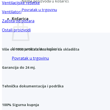
Nema proizvoda u košarici.
Ventilacijske rešetke
Povratak u trgovinu
Ventilatori
Košarica
Zaštita od požara
Ostali proizvodi
Nema proizvoda u košarici.
Više od 1000 artikala dostupno sa skladišta
Povratak u trgovinu
Garancija do 24 mj.
Tehnička dokumentacija i podrška
100% Sigurna kupnja