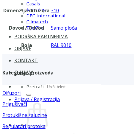
Casals
Aerauliqa
Dimenzija difuzora
310
DEC International
Climatech
Dovod / Odvod
Samo ploča
Zip-Clip
PODRŠKA PARTNERIMA
Boja
RAL 9010
OBJAVE
KONTAKT
O NAMA
Kategorije proizvoda
Pretraži:
Difuzori
Prijava / Registracija
Prigušivači
Protukišne žaluzine
Regulatori protoka