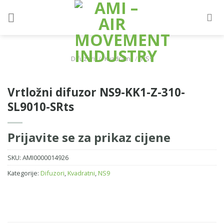
Skip
to
content
Difuzori
/
Kvadratni
/
NS9
Vrtložni difuzor NS9-KK1-Z-310-
SL9010-SRts
Prijavite se za prikaz cijene
SKU:
AMI0000014926
Kategorije:
Difuzori
,
Kvadratni
,
NS9