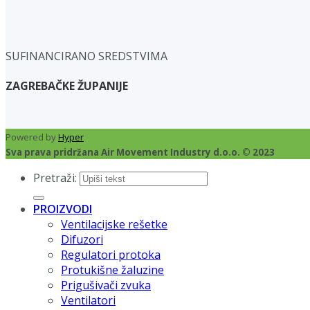
SUFINANCIRANO SREDSTVIMA
ZAGREBAČKE ŽUPANIJE
Powered by
Hyper
Sva prava pridržana Air Movement Industry d.o.o. © 2023
Pretraži:
PROIZVODI
Ventilacijske rešetke
Difuzori
Regulatori protoka
Protukišne žaluzine
Prigušivači zvuka
Ventilatori