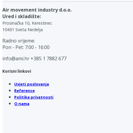
Air movement industry d.o.o.
Ured i skladište:
Prosinačka 10, Kerestinec
10431 Sveta Nedelja
Radno vrijeme:
Pon - Pet: 7:00 - 16:00
info@ami.hr
+385 1 7882 677
Korisni linkovi
Uvjeti poslovanja
Reference
Politika privatnosti
O nama