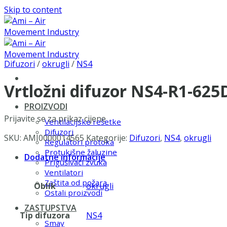
Skip to content
Difuzori
/
okrugli
/
NS4
Vrtložni difuzor NS4-R1-625
PROIZVODI
Prijavite se za prikaz cijene
Ventilacijske rešetke
Difuzori
SKU:
AMI0000014565
Kategorije:
Difuzori
,
NS4
,
okrugli
Regulatori protoka
Protukišne žaluzine
Dodatne informacije
Prigušivači zvuka
Ventilatori
Zaštita od požara
Oblik
okrugli
Ostali proizvodi
ZASTUPSTVA
Tip difuzora
NS4
Smay