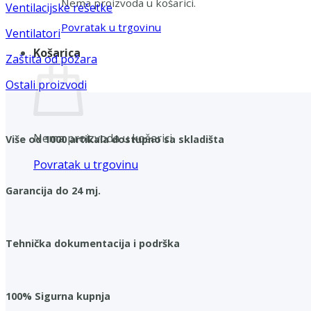
Nema proizvoda u košarici.
Ventilacijske rešetke
Povratak u trgovinu
Ventilatori
Košarica
Zaštita od požara
Ostali proizvodi
Nema proizvoda u košarici.
Više od 1000 artikala dostupno sa skladišta
Povratak u trgovinu
Garancija do 24 mj.
Tehnička dokumentacija i podrška
100% Sigurna kupnja