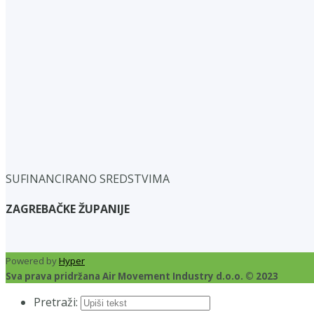
SUFINANCIRANO SREDSTVIMA
ZAGREBAČKE ŽUPANIJE
Powered by
Hyper
Sva prava pridržana Air Movement Industry d.o.o. © 2023
Pretraži: