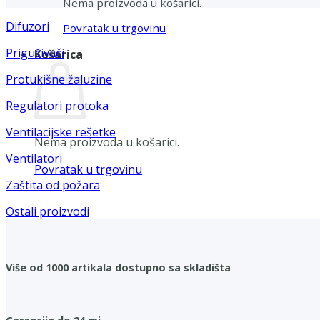
Nema proizvoda u košarici.
Difuzori
Povratak u trgovinu
Prigušivači
Košarica
Protukišne žaluzine
Regulatori protoka
Ventilacijske rešetke
Nema proizvoda u košarici.
Ventilatori
Povratak u trgovinu
Zaštita od požara
Ostali proizvodi
Više od 1000 artikala dostupno sa skladišta