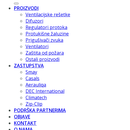
PROIZVODI
Ventilacijske rešetke
Difuzori
Regulatori protoka
Protukišne žaluzine
Prigušivači zvuka
Ventilatori
Zaštita od požara
Ostali proizvodi
ZASTUPSTVA
Smay
Casals
Aerauliqa
DEC International
Climatech
Zip-Clip
PODRŠKA PARTNERIMA
OBJAVE
KONTAKT
O NAMA