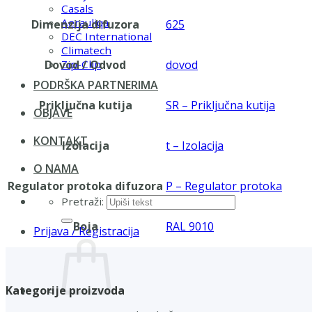
Casals
Aerauliqa
Dimenzija difuzora
625
DEC International
Climatech
Dovod / Odvod
dovod
Zip-Clip
PODRŠKA PARTNERIMA
Priključna kutija
SR – Priključna kutija
OBJAVE
KONTAKT
Izolacija
t – Izolacija
O NAMA
Regulator protoka difuzora
P – Regulator protoka
Pretraži:
Boja
RAL 9010
Prijava / Registracija
Kategorije proizvoda