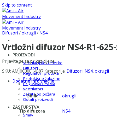
Skip to content
Difuzori
/
okrugli
/
NS4
Vrtložni difuzor NS4-R1-625
PROIZVODI
Prijavite se za prikaz cijene
Ventilacijske rešetke
Difuzori
SKU:
AMI0000014587
Kategorije:
Difuzori
,
NS4
,
okrugli
Regulatori protoka
Protukišne žaluzine
Dodatne informacije
Prigušivači zvuka
Ventilatori
Zaštita od požara
Oblik
okrugli
Ostali proizvodi
ZASTUPSTVA
Tip difuzora
NS4
Smay