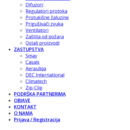
Difuzori
Regulatori protoka
Protukišne žaluzine
Prigušivači zvuka
Ventilatori
Zaštita od požara
Ostali proizvodi
ZASTUPSTVA
Smay
Casals
Aerauliqa
DEC International
Climatech
Zip-Clip
PODRŠKA PARTNERIMA
OBJAVE
KONTAKT
O NAMA
Prijava / Registracija