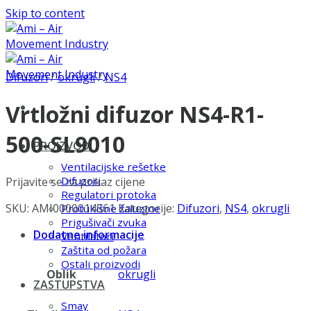
Skip to content
Difuzori
/
okrugli
/
NS4
Vrtložni difuzor NS4-R1-
500-SL9010
PROIZVODI
Ventilacijske rešetke
Difuzori
Prijavite se za prikaz cijene
Regulatori protoka
SKU:
AMI0000014561
Kategorije:
Difuzori
,
NS4
,
okrugli
Protukišne žaluzine
Prigušivači zvuka
Dodatne informacije
Ventilatori
Zaštita od požara
Ostali proizvodi
Oblik
okrugli
ZASTUPSTVA
Smay