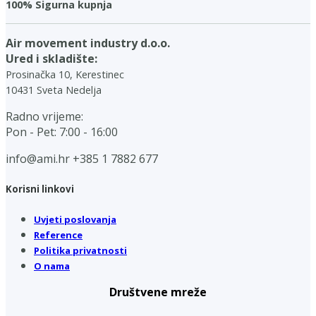
100% Sigurna kupnja
Air movement industry d.o.o.
Ured i skladište:
Prosinačka 10, Kerestinec
10431 Sveta Nedelja
Radno vrijeme:
Pon - Pet: 7:00 - 16:00
info@ami.hr
+385 1 7882 677
Korisni linkovi
Uvjeti poslovanja
Reference
Politika privatnosti
O nama
Društvene mreže