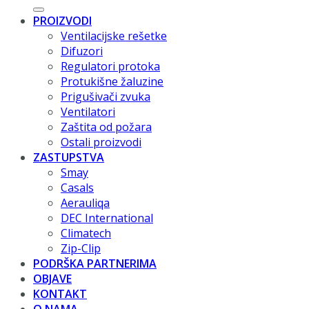
PROIZVODI
Ventilacijske rešetke
Difuzori
Regulatori protoka
Protukišne žaluzine
Prigušivači zvuka
Ventilatori
Zaštita od požara
Ostali proizvodi
ZASTUPSTVA
Smay
Casals
Aerauliqa
DEC International
Climatech
Zip-Clip
PODRŠKA PARTNERIMA
OBJAVE
KONTAKT