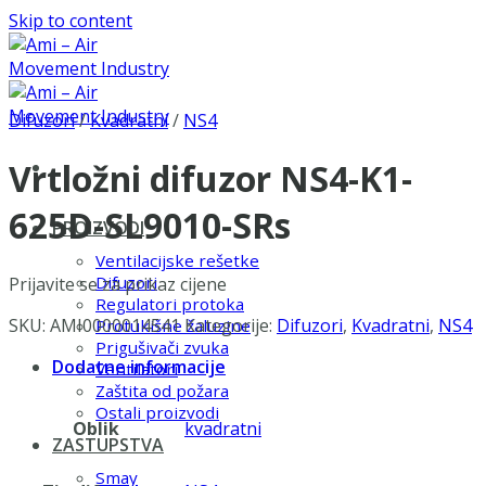
Skip to content
Difuzori
/
Kvadratni
/
NS4
Vrtložni difuzor NS4-K1-
625D-SL9010-SRs
PROIZVODI
Ventilacijske rešetke
Difuzori
Prijavite se za prikaz cijene
Regulatori protoka
SKU:
AMI0000014541
Kategorije:
Difuzori
,
Kvadratni
,
NS4
Protukišne žaluzine
Prigušivači zvuka
Dodatne informacije
Ventilatori
Zaštita od požara
Ostali proizvodi
Oblik
kvadratni
ZASTUPSTVA
Smay