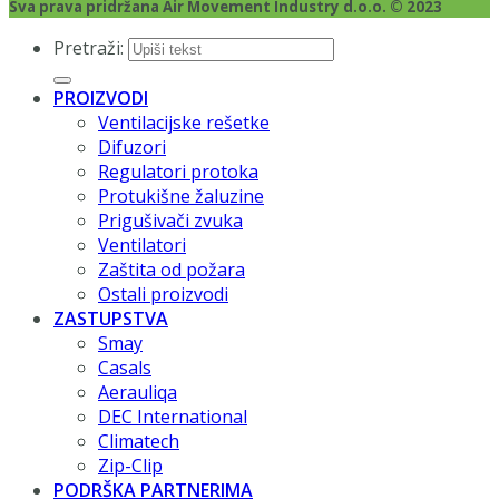
Sva prava pridržana Air Movement Industry d.o.o. © 2023
Pretraži:
PROIZVODI
Ventilacijske rešetke
Difuzori
Regulatori protoka
Protukišne žaluzine
Prigušivači zvuka
Ventilatori
Zaštita od požara
Ostali proizvodi
ZASTUPSTVA
Smay
Casals
Aerauliqa
DEC International
Climatech
Zip-Clip
PODRŠKA PARTNERIMA