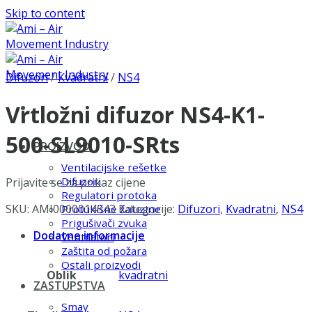
Skip to content
Difuzori
/
Kvadratni
/
NS4
Vrtložni difuzor NS4-K1-
500-SL9010-SRts
PROIZVODI
Ventilacijske rešetke
Difuzori
Prijavite se za prikaz cijene
Regulatori protoka
SKU:
AMI0000014543
Kategorije:
Difuzori
,
Kvadratni
,
NS4
Protukišne žaluzine
Prigušivači zvuka
Dodatne informacije
Ventilatori
Zaštita od požara
Ostali proizvodi
Oblik
kvadratni
ZASTUPSTVA
Smay