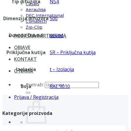
Tip difuzora
NS4
Casals
Aerauliqa
DEC International
Dimenzija difuzora
500
Climatech
Zip-Clip
Dovod / Odvod
dovod
PODRŠKA PARTNERIMA
OBJAVE
Priključna kutija
SR – Priključna kutija
KONTAKT
Izolacija
t – Izolacija
O NAMA
Pretraži:
Boja
RAL 9010
Prijava / Registracija
Kategorije proizvoda