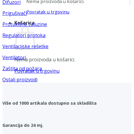
Nema proizvoda u košarici.
Difuzori
Povratak u trgovinu
Prigušivači
Košarica
Protukišne žaluzine
Regulatori protoka
Ventilacijske rešetke
Ventilatori
Nema proizvoda u košarici.
Zaštita od požara
Povratak u trgovinu
Ostali proizvodi
Više od 1000 artikala dostupno sa skladišta
Garancija do 24 mj.