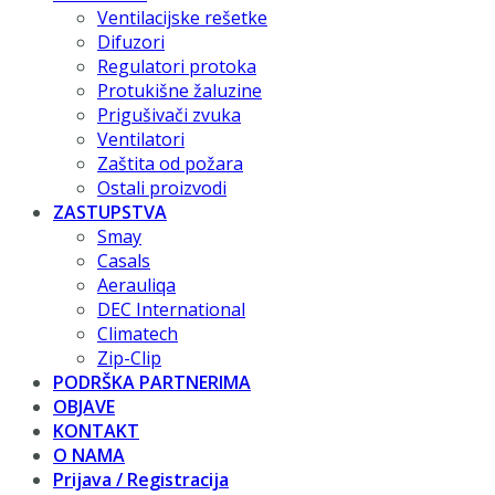
Ventilacijske rešetke
Difuzori
Regulatori protoka
Protukišne žaluzine
Prigušivači zvuka
Ventilatori
Zaštita od požara
Ostali proizvodi
ZASTUPSTVA
Smay
Casals
Aerauliqa
DEC International
Climatech
Zip-Clip
PODRŠKA PARTNERIMA
OBJAVE
KONTAKT
O NAMA
Prijava / Registracija