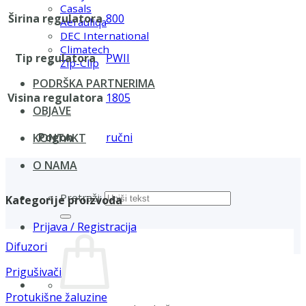
Casals
Širina regulatora
800
Aerauliqa
DEC International
Climatech
Tip regulatora
PWII
Zip-Clip
PODRŠKA PARTNERIMA
Visina regulatora
1805
OBJAVE
Pogon
ručni
KONTAKT
O NAMA
Pretraži:
Kategorije proizvoda
Prijava / Registracija
Difuzori
Prigušivači
Protukišne žaluzine