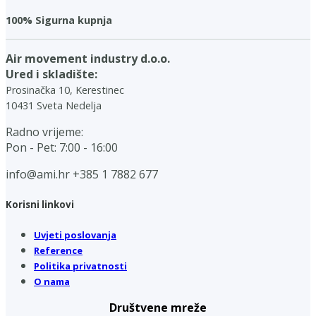
100% Sigurna kupnja
Air movement industry d.o.o.
Ured i skladište:
Prosinačka 10, Kerestinec
10431 Sveta Nedelja
Radno vrijeme:
Pon - Pet: 7:00 - 16:00
info@ami.hr
+385 1 7882 677
Korisni linkovi
Uvjeti poslovanja
Reference
Politika privatnosti
O nama
Društvene mreže