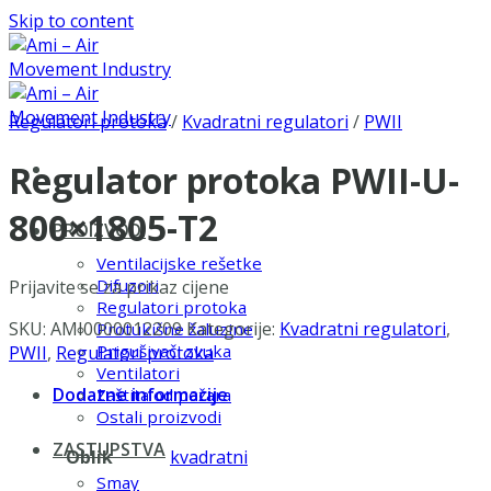
Skip to content
Regulatori protoka
/
Kvadratni regulatori
/
PWII
Regulator protoka PWII-U-
800×1805-T2
PROIZVODI
Ventilacijske rešetke
Difuzori
Prijavite se za prikaz cijene
Regulatori protoka
SKU:
AMI0000012209
Kategorije:
Kvadratni regulatori
,
Protukišne žaluzine
Prigušivači zvuka
PWII
,
Regulatori protoka
Ventilatori
Dodatne informacije
Zaštita od požara
Ostali proizvodi
ZASTUPSTVA
Oblik
kvadratni
Smay