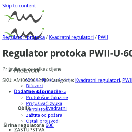
Skip to content
Regulatori protoka
/
Kvadratni regulatori
/
PWII
Regulator protoka PWII-U-6
Prijavite se za prikaz cijene
PROIZVODI
Ventilacijske rešetke
SKU:
AMI0000012189
Kategorije:
Kvadratni regulatori
,
PWI
Difuzori
Dodatne informacije
Regulatori protoka
Protukišne žaluzine
Prigušivači zvuka
Oblik
kvadratni
Ventilatori
Zaštita od požara
Ostali proizvodi
Širina regulatora
600
ZASTUPSTVA