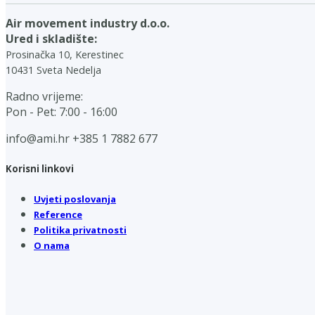
Air movement industry d.o.o.
Ured i skladište:
Prosinačka 10, Kerestinec
10431 Sveta Nedelja
Radno vrijeme:
Pon - Pet: 7:00 - 16:00
info@ami.hr
+385 1 7882 677
Korisni linkovi
Uvjeti poslovanja
Reference
Politika privatnosti
O nama