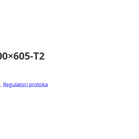
00×605-T2
I
,
Regulatori protoka