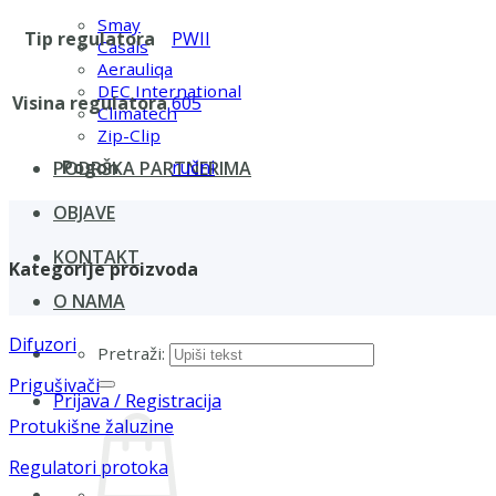
Smay
Tip regulatora
PWII
Casals
Aerauliqa
DEC International
Visina regulatora
605
Climatech
Zip-Clip
Pogon
ručni
PODRŠKA PARTNERIMA
OBJAVE
KONTAKT
Kategorije proizvoda
O NAMA
Difuzori
Pretraži:
Prigušivači
Prijava / Registracija
Protukišne žaluzine
Regulatori protoka