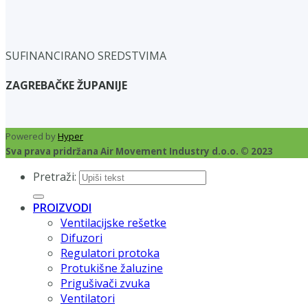
SUFINANCIRANO SREDSTVIMA
ZAGREBAČKE ŽUPANIJE
Powered by
Hyper
Sva prava pridržana Air Movement Industry d.o.o. © 2023
Pretraži:
PROIZVODI
Ventilacijske rešetke
Difuzori
Regulatori protoka
Protukišne žaluzine
Prigušivači zvuka
Ventilatori