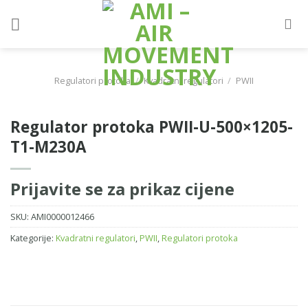
Skip
to
content
Regulatori protoka
/
Kvadratni regulatori
/
PWII
Regulator protoka PWII-U-500×1205-
T1-M230A
Prijavite se za prikaz cijene
SKU:
AMI0000012466
Kategorije:
Kvadratni regulatori
,
PWII
,
Regulatori protoka