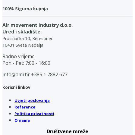
100% Sigurna kupnja
Air movement industry d.o.o.
Ured i skladište:
Prosinačka 10, Kerestinec
10431 Sveta Nedelja
Radno vrijeme:
Pon - Pet: 7:00 - 16:00
info@ami.hr
+385 1 7882 677
Korisni linkovi
Uvjeti poslovanja
Reference
Politika privatnosti
O nama
Društvene mreže