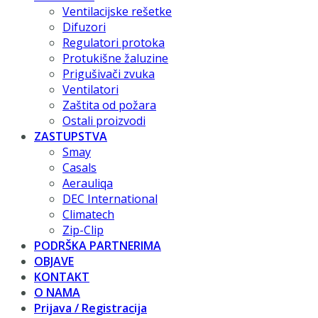
Ventilacijske rešetke
Difuzori
Regulatori protoka
Protukišne žaluzine
Prigušivači zvuka
Ventilatori
Zaštita od požara
Ostali proizvodi
ZASTUPSTVA
Smay
Casals
Aerauliqa
DEC International
Climatech
Zip-Clip
PODRŠKA PARTNERIMA
OBJAVE
KONTAKT
O NAMA
Prijava / Registracija