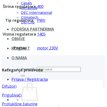
Casals
Širina regulatora
400
Aerauliqa
DEC International
Climatech
Tip regulatora
PWII
Zip-Clip
PODRŠKA PARTNERIMA
Visina regulatora
1405
OBJAVE
Pogon
motor 230V
KONTAKT
O NAMA
Pretraži:
Kategorije proizvoda
Prijava / Registracija
Difuzori
Prigušivači
Protukišne žaluzine