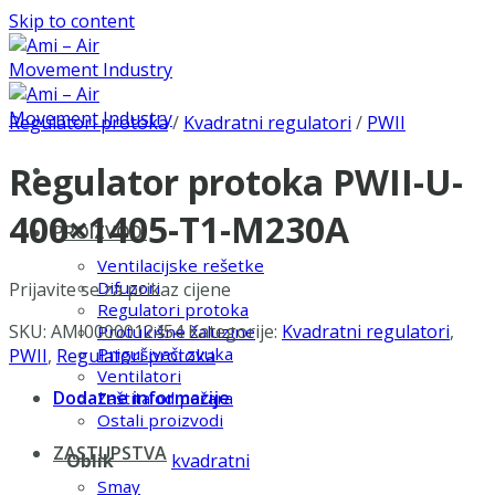
Skip to content
Regulatori protoka
/
Kvadratni regulatori
/
PWII
Regulator protoka PWII-U-
400×1405-T1-M230A
PROIZVODI
Ventilacijske rešetke
Difuzori
Prijavite se za prikaz cijene
Regulatori protoka
SKU:
AMI0000012454
Kategorije:
Kvadratni regulatori
,
Protukišne žaluzine
Prigušivači zvuka
PWII
,
Regulatori protoka
Ventilatori
Dodatne informacije
Zaštita od požara
Ostali proizvodi
ZASTUPSTVA
Oblik
kvadratni
Smay