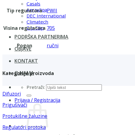
Casals
Aerauliqa
Tip regulatora
PWII
DEC International
Climatech
Visina regulatora
705
Zip-Clip
PODRŠKA PARTNERIMA
Pogon
ručni
OBJAVE
KONTAKT
O NAMA
Kategorije proizvoda
Pretraži:
Difuzori
Prijava / Registracija
Prigušivači
Protukišne žaluzine
Regulatori protoka