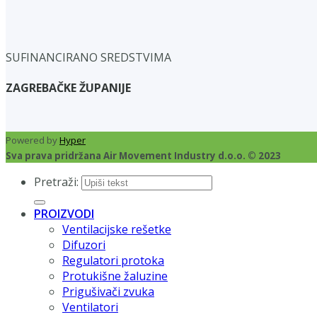
SUFINANCIRANO SREDSTVIMA
ZAGREBAČKE ŽUPANIJE
Powered by
Hyper
Sva prava pridržana Air Movement Industry d.o.o. © 2023
Pretraži:
PROIZVODI
Ventilacijske rešetke
Difuzori
Regulatori protoka
Protukišne žaluzine
Prigušivači zvuka
Ventilatori