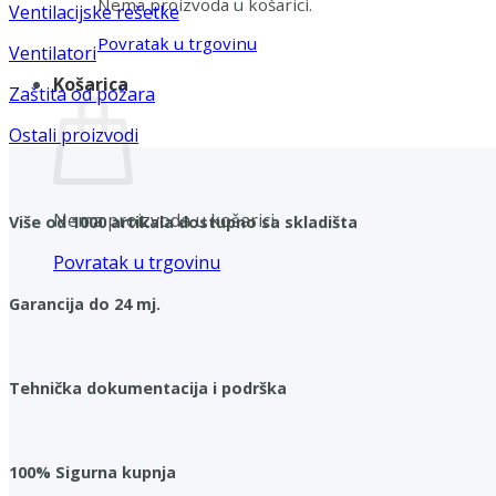
Nema proizvoda u košarici.
Ventilacijske rešetke
Povratak u trgovinu
Ventilatori
Košarica
Zaštita od požara
Ostali proizvodi
Nema proizvoda u košarici.
Više od 1000 artikala dostupno sa skladišta
Povratak u trgovinu
Garancija do 24 mj.
Tehnička dokumentacija i podrška
100% Sigurna kupnja