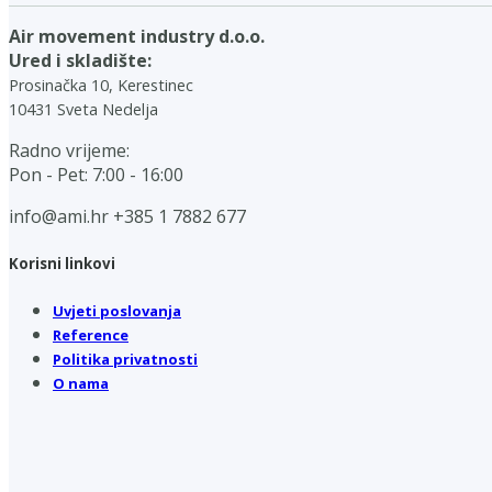
Air movement industry d.o.o.
Ured i skladište:
Prosinačka 10, Kerestinec
10431 Sveta Nedelja
Radno vrijeme:
Pon - Pet: 7:00 - 16:00
info@ami.hr
+385 1 7882 677
Korisni linkovi
Uvjeti poslovanja
Reference
Politika privatnosti
O nama