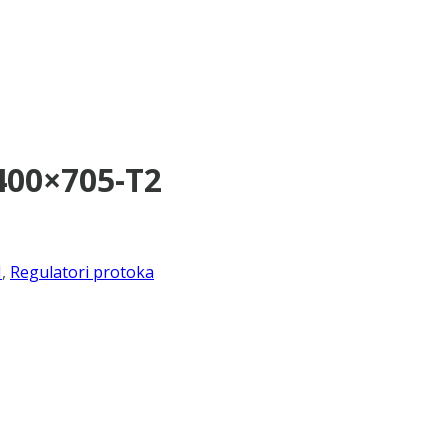
400×705-T2
I
,
Regulatori protoka