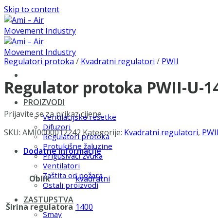
Skip to content
Regulatori protoka
/
Kvadratni regulatori
/
PWII
Regulator protoka PWII-U-1
PROIZVODI
Prijavite se za prikaz cijene
Ventilacijske rešetke
Difuzori
SKU:
AMI0000012242
Kategorije:
Kvadratni regulatori
,
PWI
Regulatori protoka
Protukišne žaluzine
Dodatne informacije
Prigušivači zvuka
Ventilatori
Zaštita od požara
Oblik
kvadratni
Ostali proizvodi
ZASTUPSTVA
Širina regulatora
1400
Smay