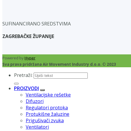
SUFINANCIRANO SREDSTVIMA
ZAGREBAČKE ŽUPANIJE
Powered by
Hyper
Sva prava pridržana Air Movement Industry d.o.o. © 2023
Pretraži:
PROIZVODI
Ventilacijske rešetke
Difuzori
Regulatori protoka
Protukišne žaluzine
Prigušivači zvuka
Ventilatori