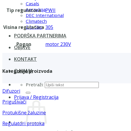
Casals
Aerauliqa
Tip regulatora
PWII
DEC International
Climatech
Visina regulatora
305
Zip-Clip
PODRŠKA PARTNERIMA
Pogon
motor 230V
OBJAVE
KONTAKT
O NAMA
Kategorije proizvoda
Pretraži:
Difuzori
Prijava / Registracija
Prigušivači
Protukišne žaluzine
Regulatori protoka