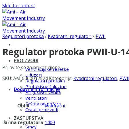
Skip to content
Regulatori protoka
/
Kvadratni regulatori
/
PWII
Regulator protoka PWII-U-
PROIZVODI
Prijavite se za prikaz cijene
Ventilacijske rešetke
Difuzori
SKU:
AMI0000012524
Kategorije:
Kvadratni regulatori
,
PWI
Regulatori protoka
Protukišne žaluzine
Dodatne informacije
Prigušivači zvuka
Ventilatori
Zaštita od požara
Oblik
kvadratni
Ostali proizvodi
ZASTUPSTVA
Širina regulatora
1400
Smay