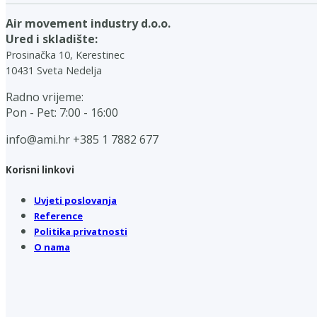
Air movement industry d.o.o.
Ured i skladište:
Prosinačka 10, Kerestinec
10431 Sveta Nedelja
Radno vrijeme:
Pon - Pet: 7:00 - 16:00
info@ami.hr
+385 1 7882 677
Korisni linkovi
Uvjeti poslovanja
Reference
Politika privatnosti
O nama