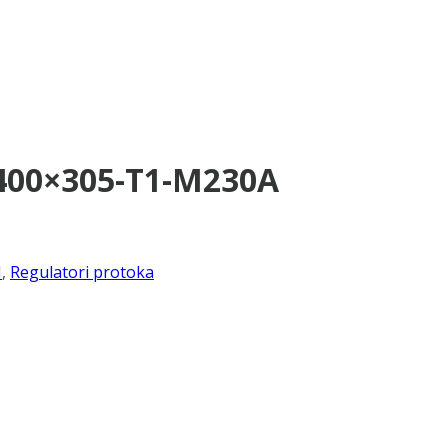
1400×305-T1-M230A
I
,
Regulatori protoka