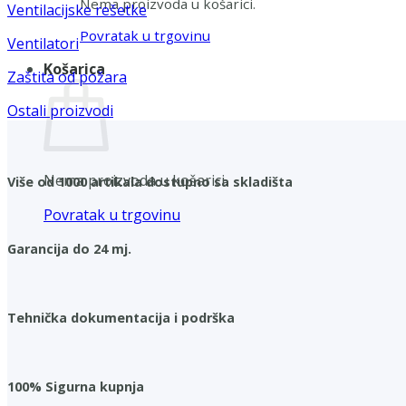
Nema proizvoda u košarici.
Ventilacijske rešetke
Povratak u trgovinu
Ventilatori
Košarica
Zaštita od požara
Ostali proizvodi
Nema proizvoda u košarici.
Više od 1000 artikala dostupno sa skladišta
Povratak u trgovinu
Garancija do 24 mj.
Tehnička dokumentacija i podrška
100% Sigurna kupnja