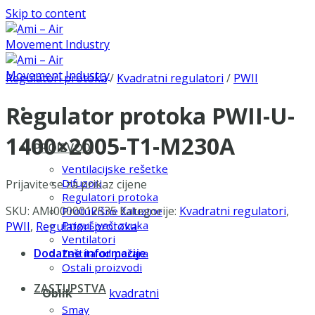
Skip to content
Regulatori protoka
/
Kvadratni regulatori
/
PWII
Regulator protoka PWII-U-
1400×2005-T1-M230A
PROIZVODI
Ventilacijske rešetke
Difuzori
Prijavite se za prikaz cijene
Regulatori protoka
SKU:
AMI0000012535
Kategorije:
Kvadratni regulatori
,
Protukišne žaluzine
Prigušivači zvuka
PWII
,
Regulatori protoka
Ventilatori
Dodatne informacije
Zaštita od požara
Ostali proizvodi
ZASTUPSTVA
Oblik
kvadratni
Smay