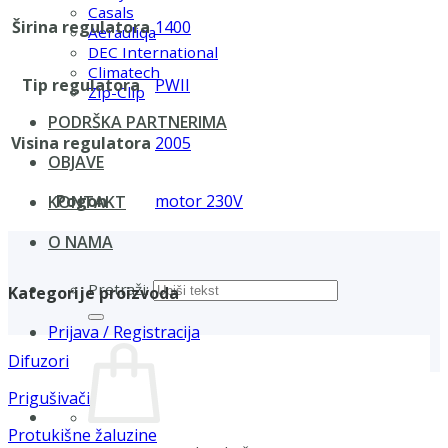
Casals
Širina regulatora
1400
Aerauliqa
DEC International
Climatech
Tip regulatora
PWII
Zip-Clip
PODRŠKA PARTNERIMA
Visina regulatora
2005
OBJAVE
Pogon
motor 230V
KONTAKT
O NAMA
Pretraži:
Kategorije proizvoda
Prijava / Registracija
Difuzori
Prigušivači
Protukišne žaluzine