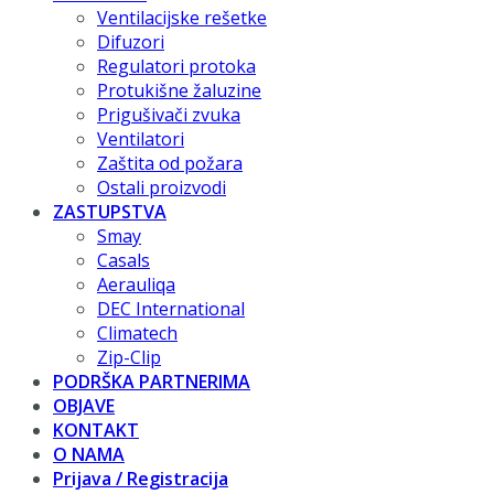
Ventilacijske rešetke
Difuzori
Regulatori protoka
Protukišne žaluzine
Prigušivači zvuka
Ventilatori
Zaštita od požara
Ostali proizvodi
ZASTUPSTVA
Smay
Casals
Aerauliqa
DEC International
Climatech
Zip-Clip
PODRŠKA PARTNERIMA
OBJAVE
KONTAKT
O NAMA
Prijava / Registracija