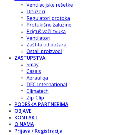
Ventilacijske rešetke
Difuzori
Regulatori protoka
Protukišne žaluzine
Prigušivači zvuka
Ventilatori
Zaštita od požara
Ostali proizvodi
ZASTUPSTVA
Smay
Casals
Aerauliqa
DEC International
Climatech
Zip-Clip
PODRŠKA PARTNERIMA
OBJAVE
KONTAKT
O NAMA
Prijava / Registracija