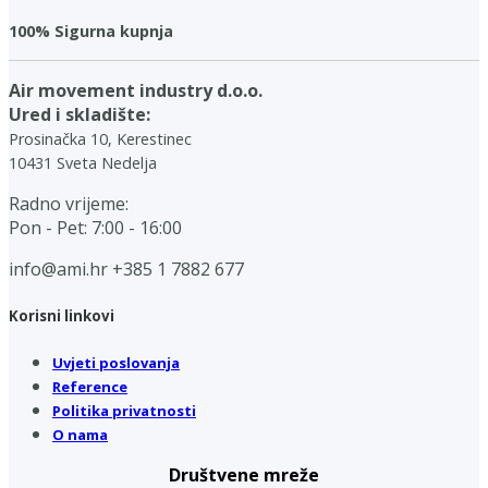
100% Sigurna kupnja
Air movement industry d.o.o.
Ured i skladište:
Prosinačka 10, Kerestinec
10431 Sveta Nedelja
Radno vrijeme:
Pon - Pet: 7:00 - 16:00
info@ami.hr
+385 1 7882 677
Korisni linkovi
Uvjeti poslovanja
Reference
Politika privatnosti
O nama
Društvene mreže