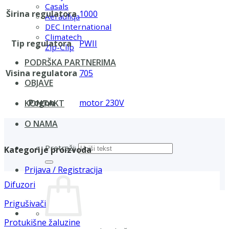
Casals
Širina regulatora
1000
Aerauliqa
DEC International
Climatech
Tip regulatora
PWII
Zip-Clip
PODRŠKA PARTNERIMA
Visina regulatora
705
OBJAVE
Pogon
motor 230V
KONTAKT
O NAMA
Pretraži:
Kategorije proizvoda
Prijava / Registracija
Difuzori
Prigušivači
Protukišne žaluzine