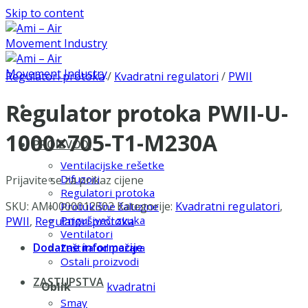
Skip to content
Regulatori protoka
/
Kvadratni regulatori
/
PWII
Regulator protoka PWII-U-
1000×705-T1-M230A
PROIZVODI
Ventilacijske rešetke
Difuzori
Prijavite se za prikaz cijene
Regulatori protoka
SKU:
AMI0000012502
Kategorije:
Kvadratni regulatori
,
Protukišne žaluzine
Prigušivači zvuka
PWII
,
Regulatori protoka
Ventilatori
Dodatne informacije
Zaštita od požara
Ostali proizvodi
ZASTUPSTVA
Oblik
kvadratni
Smay