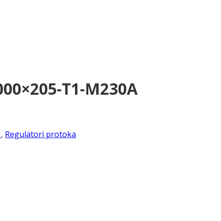
1000×205-T1-M230A
I
,
Regulatori protoka