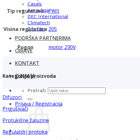
Casals
Aerauliqa
Tip regulatora
PWII
DEC International
Climatech
Visina regulatora
205
Zip-Clip
PODRŠKA PARTNERIMA
Pogon
motor 230V
OBJAVE
KONTAKT
O NAMA
Kategorije proizvoda
Pretraži:
Difuzori
Prijava / Registracija
Prigušivači
Protukišne žaluzine
Regulatori protoka