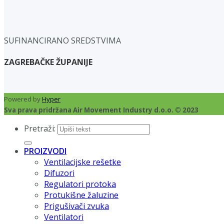
SUFINANCIRANO SREDSTVIMA
ZAGREBAČKE ŽUPANIJE
Powered by
Hyper
Sva prava pridržana Air Movement Industry d.o.o. © 2023
Pretraži:
PROIZVODI
Ventilacijske rešetke
Difuzori
Regulatori protoka
Protukišne žaluzine
Prigušivači zvuka
Ventilatori