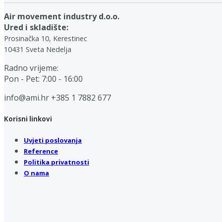
Air movement industry d.o.o.
Ured i skladište:
Prosinačka 10, Kerestinec
10431 Sveta Nedelja
Radno vrijeme:
Pon - Pet: 7:00 - 16:00
info@ami.hr
+385 1 7882 677
Korisni linkovi
Uvjeti poslovanja
Reference
Politika privatnosti
O nama