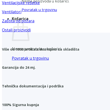
Nema proizvoda u košarici.
Ventilacijske rešetke
Povratak u trgovinu
Ventilatori
Košarica
Zaštita od požara
Ostali proizvodi
Nema proizvoda u košarici.
Više od 1000 artikala dostupno sa skladišta
Povratak u trgovinu
Garancija do 24 mj.
Tehnička dokumentacija i podrška
100% Sigurna kupnja