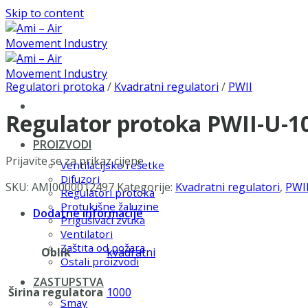
Skip to content
Regulatori protoka
/
Kvadratni regulatori
/
PWII
Regulator protoka PWII-U-
PROIZVODI
Prijavite se za prikaz cijene
Ventilacijske rešetke
Difuzori
SKU:
AMI0000012497
Kategorije:
Kvadratni regulatori
,
PWI
Regulatori protoka
Protukišne žaluzine
Dodatne informacije
Prigušivači zvuka
Ventilatori
Zaštita od požara
Oblik
kvadratni
Ostali proizvodi
ZASTUPSTVA
Širina regulatora
1000
Smay