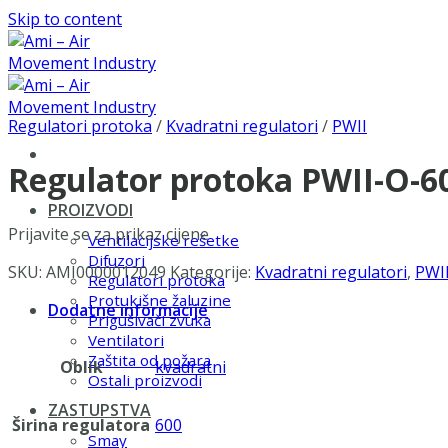
Skip to content
Regulatori protoka
/
Kvadratni regulatori
/
PWII
Regulator protoka PWII-O-
PROIZVODI
Prijavite se za prikaz cijene
Ventilacijske rešetke
Difuzori
SKU:
AMI0000012049
Kategorije:
Kvadratni regulatori
,
PWI
Regulatori protoka
Protukišne žaluzine
Dodatne informacije
Prigušivači zvuka
Ventilatori
Zaštita od požara
Oblik
kvadratni
Ostali proizvodi
ZASTUPSTVA
Širina regulatora
600
Smay