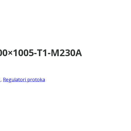
600×1005-T1-M230A
I
,
Regulatori protoka