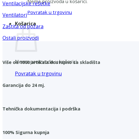
Nema proizvoda u košarici.
Ventilacijske rešetke
Povratak u trgovinu
Ventilatori
Košarica
Zaštita od požara
Ostali proizvodi
Nema proizvoda u košarici.
Više od 1000 artikala dostupno sa skladišta
Povratak u trgovinu
Garancija do 24 mj.
Tehnička dokumentacija i podrška
100% Sigurna kupnja