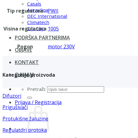
Casals
Aerauliqa
Tip regulatora
PWII
DEC International
Climatech
Visina regulatora
1005
Zip-Clip
PODRŠKA PARTNERIMA
Pogon
motor 230V
OBJAVE
KONTAKT
O NAMA
Kategorije proizvoda
Pretraži:
Difuzori
Prijava / Registracija
Prigušivači
Protukišne žaluzine
Regulatori protoka