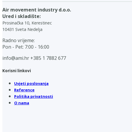
Air movement industry d.o.o.
Ured i skladište:
Prosinačka 10, Kerestinec
10431 Sveta Nedelja
Radno vrijeme:
Pon - Pet: 7:00 - 16:00
info@ami.hr
+385 1 7882 677
Korisni linkovi
Uvjeti poslovanja
Reference
Politika privatnosti
O nama