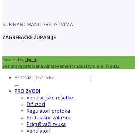
SUFINANCIRANO SREDSTVIMA
ZAGREBAČKE ŽUPANIJE
Powered by
Hyper
Sva prava pridržana Air Movement Industry d.o.o. © 2023
Pretraži:
PROIZVODI
Ventilacijske rešetke
Difuzori
Regulatori protoka
Protukišne žaluzine
Prigušivači zvuka
Ventilatori