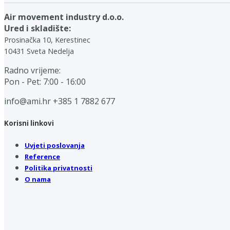
Air movement industry d.o.o.
Ured i skladište:
Prosinačka 10, Kerestinec
10431 Sveta Nedelja
Radno vrijeme:
Pon - Pet: 7:00 - 16:00
info@ami.hr
+385 1 7882 677
Korisni linkovi
Uvjeti poslovanja
Reference
Politika privatnosti
O nama