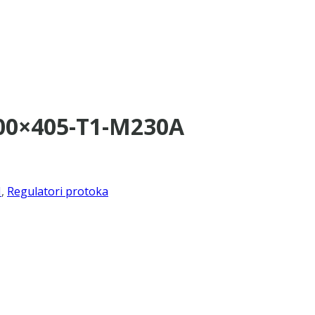
300×405-T1-M230A
I
,
Regulatori protoka