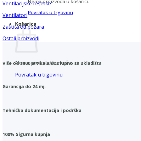
Nema proizvoda u košarici.
Ventilacijske rešetke
Povratak u trgovinu
Ventilatori
Košarica
Zaštita od požara
Ostali proizvodi
Nema proizvoda u košarici.
Više od 1000 artikala dostupno sa skladišta
Povratak u trgovinu
Garancija do 24 mj.
Tehnička dokumentacija i podrška
100% Sigurna kupnja