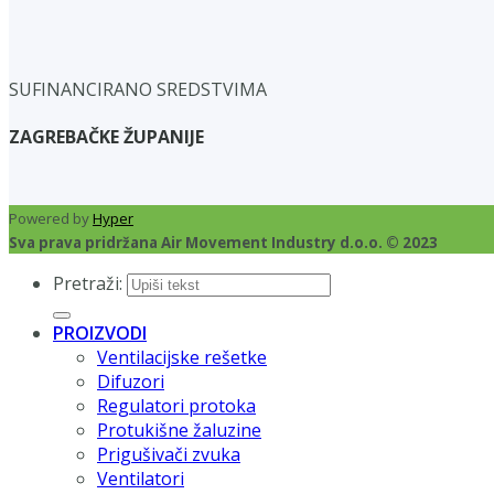
SUFINANCIRANO SREDSTVIMA
ZAGREBAČKE ŽUPANIJE
Powered by
Hyper
Sva prava pridržana Air Movement Industry d.o.o. © 2023
Pretraži:
PROIZVODI
Ventilacijske rešetke
Difuzori
Regulatori protoka
Protukišne žaluzine
Prigušivači zvuka
Ventilatori