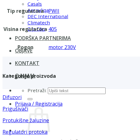
Casals
Aerauliqa
Tip regulatora
PWII
DEC International
Climatech
Visina regulatora
405
Zip-Clip
PODRŠKA PARTNERIMA
Pogon
motor 230V
OBJAVE
KONTAKT
O NAMA
Kategorije proizvoda
Pretraži:
Difuzori
Prijava / Registracija
Prigušivači
Protukišne žaluzine
Regulatori protoka