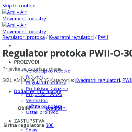
Skip to content
Regulatori protoka
/
Kvadratni regulatori
/
PWII
Regulator protoka PWII-O-
PROIZVODI
Prijavite se za prikaz cijene
Ventilacijske rešetke
Difuzori
SKU:
AMI0000012005
Kategorije:
Kvadratni regulatori
,
PWI
Regulatori protoka
Protukišne žaluzine
Dodatne informacije
Prigušivači zvuka
Ventilatori
Zaštita od požara
Oblik
kvadratni
Ostali proizvodi
ZASTUPSTVA
Širina regulatora
300
Smay