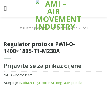
Skip
to
content
Regulatori protoka
/
Kvadratni regulatori
/
PWII
Regulator protoka PWII-O-
1400×1805-T1-M230A
Prijavite se za prikaz cijene
SKU:
AMI0000012105
Kategorije:
Kvadratni regulatori
,
PWII
,
Regulatori protoka