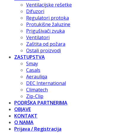
Ventilacijske rešetke
Difuzori
Regulatori protoka
Protukišne žaluzine
Prigušivači zvuka
Ventilatori
Zaštita od požara
Ostali proizvodi
ZASTUPSTVA
Smay
Casals
Aerauliqa
DEC International
Climatech
Zip-Clip
PODRŠKA PARTNERIMA
OBJAVE
KONTAKT
O NAMA
Prijava / Registracija