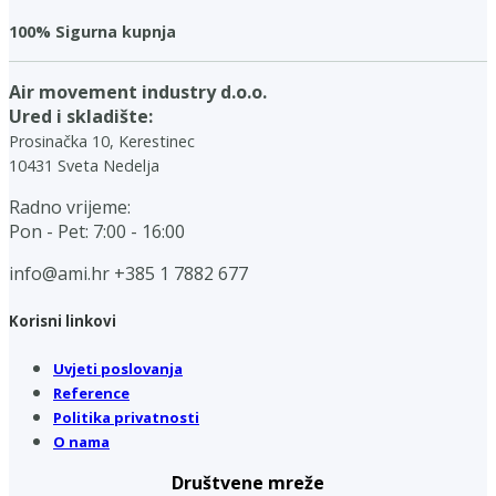
100% Sigurna kupnja
Air movement industry d.o.o.
Ured i skladište:
Prosinačka 10, Kerestinec
10431 Sveta Nedelja
Radno vrijeme:
Pon - Pet: 7:00 - 16:00
info@ami.hr
+385 1 7882 677
Korisni linkovi
Uvjeti poslovanja
Reference
Politika privatnosti
O nama
Društvene mreže