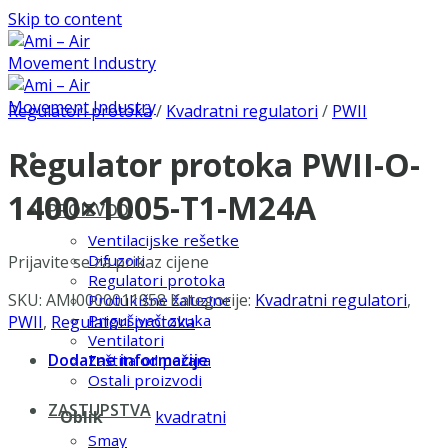
Skip to content
Regulatori protoka
/
Kvadratni regulatori
/
PWII
Regulator protoka PWII-O-
1400×1005-T1-M24A
PROIZVODI
Ventilacijske rešetke
Difuzori
Prijavite se za prikaz cijene
Regulatori protoka
SKU:
AMI0000011958
Kategorije:
Kvadratni regulatori
,
Protukišne žaluzine
Prigušivači zvuka
PWII
,
Regulatori protoka
Ventilatori
Dodatne informacije
Zaštita od požara
Ostali proizvodi
ZASTUPSTVA
Oblik
kvadratni
Smay