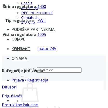
Casals
Širina regulatora
1400
Aerauliqa
DEC International
Climatech
Tip regulatora
PWII
Zip-Clip
PODRŠKA PARTNERIMA
Visina regulatora
1005
OBJAVE
Pogon
motor 24V
KONTAKT
O NAMA
Pretraži:
Kategorije proizvoda
Prijava / Registracija
Difuzori
Prigušivači
Protukišne žaluzine