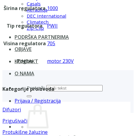
Casals
Širina regulatora
1000
Aerauliqa
DEC International
Climatech
Tip regulatora
PWII
Zip-Clip
PODRŠKA PARTNERIMA
Visina regulatora
705
OBJAVE
Pogon
motor 230V
KONTAKT
O NAMA
Pretraži:
Kategorije proizvoda
Prijava / Registracija
Difuzori
Prigušivači
Protukišne žaluzine