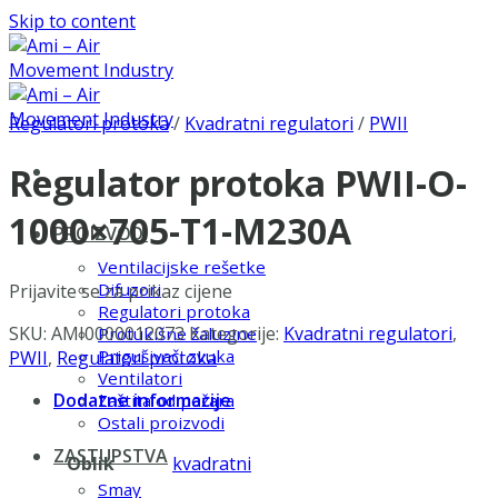
Skip to content
Regulatori protoka
/
Kvadratni regulatori
/
PWII
Regulator protoka PWII-O-
1000×705-T1-M230A
PROIZVODI
Ventilacijske rešetke
Difuzori
Prijavite se za prikaz cijene
Regulatori protoka
SKU:
AMI0000012073
Kategorije:
Kvadratni regulatori
,
Protukišne žaluzine
Prigušivači zvuka
PWII
,
Regulatori protoka
Ventilatori
Dodatne informacije
Zaštita od požara
Ostali proizvodi
ZASTUPSTVA
Oblik
kvadratni
Smay