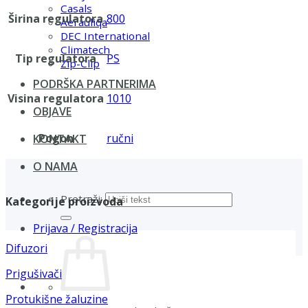
Casals
Širina regulatora
800
Aerauliqa
DEC International
Climatech
Tip regulatora
PS
Zip-Clip
PODRŠKA PARTNERIMA
Visina regulatora
1010
OBJAVE
Pogon
ručni
KONTAKT
O NAMA
Pretraži:
Kategorije proizvoda
Prijava / Registracija
Difuzori
Prigušivači
Protukišne žaluzine