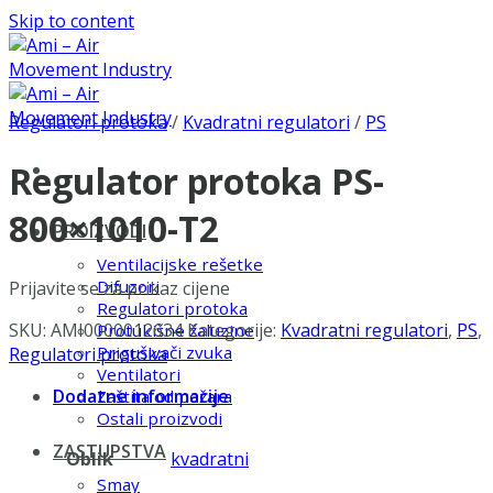
Skip to content
Regulatori protoka
/
Kvadratni regulatori
/
PS
Regulator protoka PS-
800×1010-T2
PROIZVODI
Ventilacijske rešetke
Difuzori
Prijavite se za prikaz cijene
Regulatori protoka
SKU:
AMI0000012634
Kategorije:
Kvadratni regulatori
,
PS
,
Protukišne žaluzine
Prigušivači zvuka
Regulatori protoka
Ventilatori
Dodatne informacije
Zaštita od požara
Ostali proizvodi
ZASTUPSTVA
Oblik
kvadratni
Smay