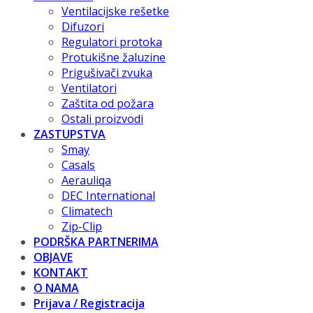
Ventilacijske rešetke
Difuzori
Regulatori protoka
Protukišne žaluzine
Prigušivači zvuka
Ventilatori
Zaštita od požara
Ostali proizvodi
ZASTUPSTVA
Smay
Casals
Aerauliqa
DEC International
Climatech
Zip-Clip
PODRŠKA PARTNERIMA
OBJAVE
KONTAKT
O NAMA
Prijava / Registracija