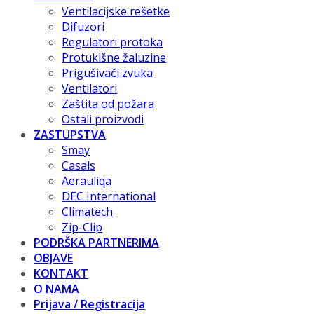
Ventilacijske rešetke
Difuzori
Regulatori protoka
Protukišne žaluzine
Prigušivači zvuka
Ventilatori
Zaštita od požara
Ostali proizvodi
ZASTUPSTVA
Smay
Casals
Aerauliqa
DEC International
Climatech
Zip-Clip
PODRŠKA PARTNERIMA
OBJAVE
KONTAKT
O NAMA
Prijava / Registracija