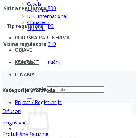
Casals
Širina regulatora
500
Aerauliqa
DEC International
Climatech
Tip regulatora
PS
Zip-Clip
PODRŠKA PARTNERIMA
Visina regulatora
310
OBJAVE
Pogon
ručni
KONTAKT
O NAMA
Pretraži:
Kategorije proizvoda
Prijava / Registracija
Difuzori
Prigušivači
Protukišne žaluzine