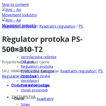
Skip to content
Regulatori protoka
/
Kvadratni regulatori
/
PS
Regulator protoka PS-
500×310-T2
PROIZVODI
Ventilacijske rešetke
Difuzori
Prijavite se za prikaz cijene
Regulatori protoka
SKU:
AMI0000012602
Kategorije:
Kvadratni regulatori
,
PS
,
Protukišne žaluzine
Prigušivači zvuka
Regulatori protoka
Ventilatori
Dodatne informacije
Zaštita od požara
Ostali proizvodi
ZASTUPSTVA
Oblik
kvadratni
Smay