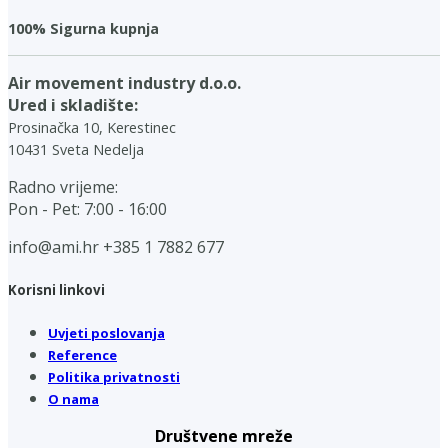
100% Sigurna kupnja
Air movement industry d.o.o.
Ured i skladište:
Prosinačka 10, Kerestinec
10431 Sveta Nedelja
Radno vrijeme:
Pon - Pet: 7:00 - 16:00
info@ami.hr
+385 1 7882 677
Korisni linkovi
Uvjeti poslovanja
Reference
Politika privatnosti
O nama
Društvene mreže