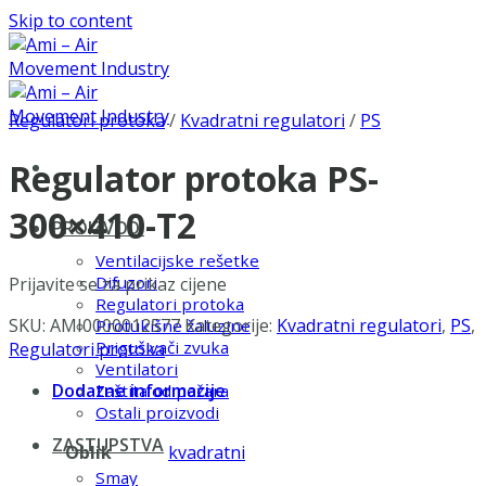
Skip to content
Regulatori protoka
/
Kvadratni regulatori
/
PS
Regulator protoka PS-
300×410-T2
PROIZVODI
Ventilacijske rešetke
Difuzori
Prijavite se za prikaz cijene
Regulatori protoka
SKU:
AMI0000012577
Kategorije:
Kvadratni regulatori
,
PS
,
Protukišne žaluzine
Prigušivači zvuka
Regulatori protoka
Ventilatori
Dodatne informacije
Zaštita od požara
Ostali proizvodi
ZASTUPSTVA
Oblik
kvadratni
Smay