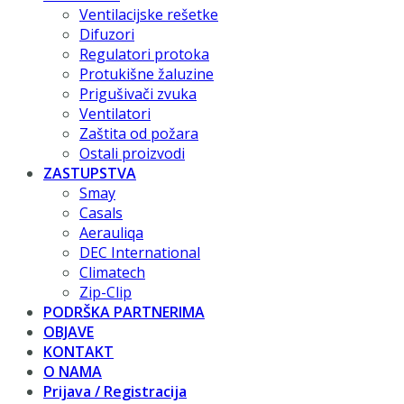
Ventilacijske rešetke
Difuzori
Regulatori protoka
Protukišne žaluzine
Prigušivači zvuka
Ventilatori
Zaštita od požara
Ostali proizvodi
ZASTUPSTVA
Smay
Casals
Aerauliqa
DEC International
Climatech
Zip-Clip
PODRŠKA PARTNERIMA
OBJAVE
KONTAKT
O NAMA
Prijava / Registracija