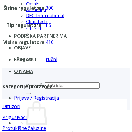
Casals
Širina regulatora
300
Aerauliqa
DEC International
Climatech
Tip regulatora
PS
Zip-Clip
PODRŠKA PARTNERIMA
Visina regulatora
410
OBJAVE
Pogon
ručni
KONTAKT
O NAMA
Pretraži:
Kategorije proizvoda
Prijava / Registracija
Difuzori
Prigušivači
Protukišne žaluzine