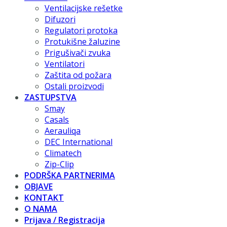
Ventilacijske rešetke
Difuzori
Regulatori protoka
Protukišne žaluzine
Prigušivači zvuka
Ventilatori
Zaštita od požara
Ostali proizvodi
ZASTUPSTVA
Smay
Casals
Aerauliqa
DEC International
Climatech
Zip-Clip
PODRŠKA PARTNERIMA
OBJAVE
KONTAKT
O NAMA
Prijava / Registracija