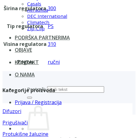
Casals
Širina regulatora
300
Aerauliqa
DEC International
Climatech
Tip regulatora
PS
Zip-Clip
PODRŠKA PARTNERIMA
Visina regulatora
310
OBJAVE
Pogon
ručni
KONTAKT
O NAMA
Pretraži:
Kategorije proizvoda
Prijava / Registracija
Difuzori
Prigušivači
Protukišne žaluzine