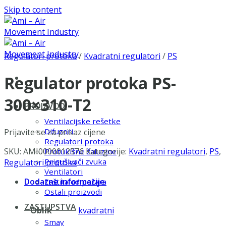
Skip to content
Regulatori protoka
/
Kvadratni regulatori
/
PS
Regulator protoka PS-
300×310-T2
PROIZVODI
Ventilacijske rešetke
Difuzori
Prijavite se za prikaz cijene
Regulatori protoka
SKU:
AMI0000012576
Kategorije:
Kvadratni regulatori
,
PS
,
Protukišne žaluzine
Prigušivači zvuka
Regulatori protoka
Ventilatori
Dodatne informacije
Zaštita od požara
Ostali proizvodi
ZASTUPSTVA
Oblik
kvadratni
Smay