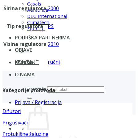
Casals
Širina regulatora
2000
Aerauliqa
DEC International
Climatech
Tip regulatora
PS
Zip-Clip
PODRŠKA PARTNERIMA
Visina regulatora
2010
OBJAVE
Pogon
ručni
KONTAKT
O NAMA
Pretraži:
Kategorije proizvoda
Prijava / Registracija
Difuzori
Prigušivači
Protukišne žaluzine