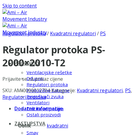
Skip to content
Regulatori protoka
/
Kvadratni regulatori
/
PS
Regulator protoka PS-
2000×2010-T2
PROIZVODI
Ventilacijske rešetke
Difuzori
Prijavite se za prikaz cijene
Regulatori protoka
SKU:
AMI0000012704
Kategorije:
Kvadratni regulatori
,
PS
,
Protukišne žaluzine
Prigušivači zvuka
Regulatori protoka
Ventilatori
Dodatne informacije
Zaštita od požara
Ostali proizvodi
ZASTUPSTVA
Oblik
kvadratni
Smay