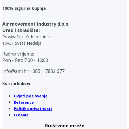
100% Sigurna kupnja
Air movement industry d.o.o.
Ured i skladište:
Prosinačka 10, Kerestinec
10431 Sveta Nedelja
Radno vrijeme:
Pon - Pet: 7:00 - 16:00
info@ami.hr
+385 1 7882 677
Korisni linkovi
Uvjeti poslovanja
Reference
Politika privatnosti
O nama
Društvene mreže