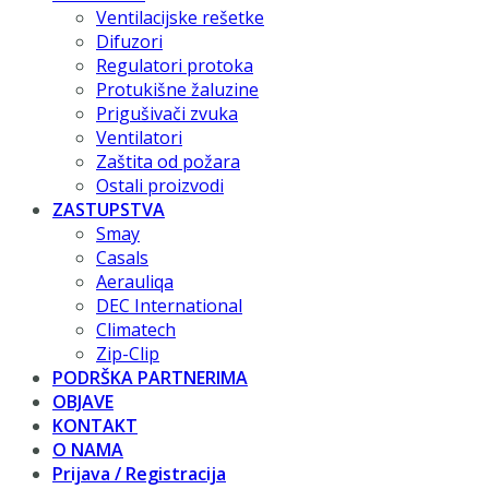
Ventilacijske rešetke
Difuzori
Regulatori protoka
Protukišne žaluzine
Prigušivači zvuka
Ventilatori
Zaštita od požara
Ostali proizvodi
ZASTUPSTVA
Smay
Casals
Aerauliqa
DEC International
Climatech
Zip-Clip
PODRŠKA PARTNERIMA
OBJAVE
KONTAKT
O NAMA
Prijava / Registracija