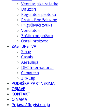
Ventilacijske rešetke
Difuzori
Regulatori protoka
Protukišne žaluzine
Prigušivači zvuka
Ventilatori
Zaštita od požara
Ostali proizvodi
ZASTUPSTVA
Smay
Casals
Aerauliqa
DEC International
Climatech
Zip-Clip
PODRŠKA PARTNERIMA
OBJAVE
KONTAKT
O NAMA
Prijava / Registracija