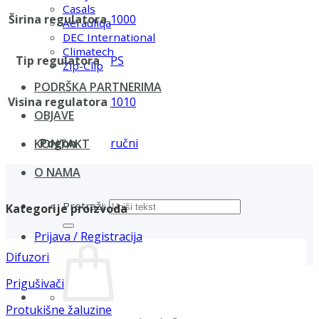
Casals
Širina regulatora
1000
Aerauliqa
DEC International
Climatech
Tip regulatora
PS
Zip-Clip
PODRŠKA PARTNERIMA
Visina regulatora
1010
OBJAVE
Pogon
ručni
KONTAKT
O NAMA
Pretraži:
Kategorije proizvoda
Prijava / Registracija
Difuzori
Prigušivači
Protukišne žaluzine