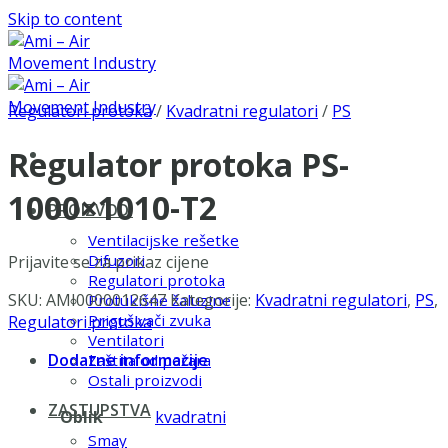
Skip to content
Regulatori protoka
/
Kvadratni regulatori
/
PS
Regulator protoka PS-
1000×1010-T2
PROIZVODI
Ventilacijske rešetke
Difuzori
Prijavite se za prikaz cijene
Regulatori protoka
SKU:
AMI0000012647
Kategorije:
Kvadratni regulatori
,
PS
,
Protukišne žaluzine
Prigušivači zvuka
Regulatori protoka
Ventilatori
Dodatne informacije
Zaštita od požara
Ostali proizvodi
ZASTUPSTVA
Oblik
kvadratni
Smay