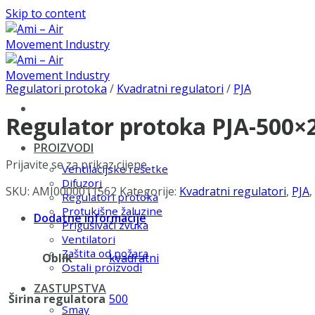
Skip to content
Regulatori protoka
/
Kvadratni regulatori
/
PJA
Regulator protoka PJA-500×
PROIZVODI
Prijavite se za prikaz cijene
Ventilacijske rešetke
Difuzori
SKU:
AMI0000011562
Kategorije:
Kvadratni regulatori
,
PJA
,
Regulatori protoka
Protukišne žaluzine
Dodatne informacije
Prigušivači zvuka
Ventilatori
Zaštita od požara
Oblik
kvadratni
Ostali proizvodi
ZASTUPSTVA
Širina regulatora
500
Smay