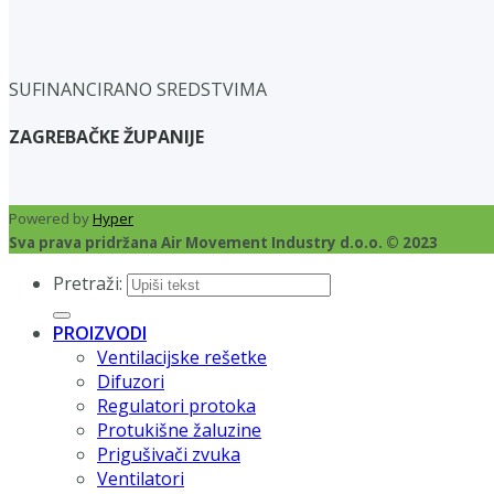
SUFINANCIRANO SREDSTVIMA
ZAGREBAČKE ŽUPANIJE
Powered by
Hyper
Sva prava pridržana Air Movement Industry d.o.o. © 2023
Pretraži:
PROIZVODI
Ventilacijske rešetke
Difuzori
Regulatori protoka
Protukišne žaluzine
Prigušivači zvuka
Ventilatori