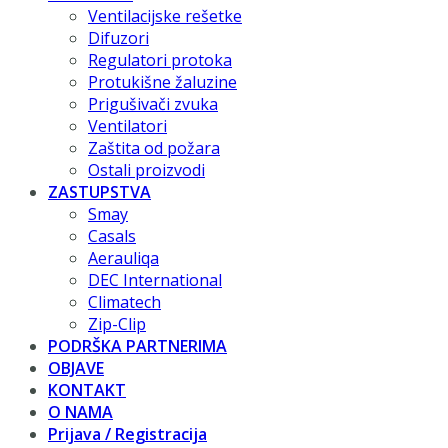
Ventilacijske rešetke
Difuzori
Regulatori protoka
Protukišne žaluzine
Prigušivači zvuka
Ventilatori
Zaštita od požara
Ostali proizvodi
ZASTUPSTVA
Smay
Casals
Aerauliqa
DEC International
Climatech
Zip-Clip
PODRŠKA PARTNERIMA
OBJAVE
KONTAKT
O NAMA
Prijava / Registracija