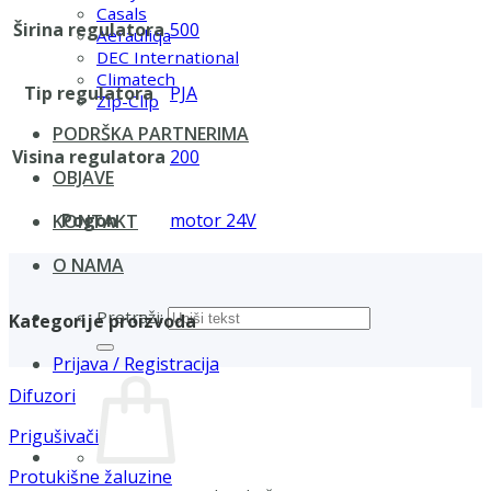
Casals
Širina regulatora
500
Aerauliqa
DEC International
Climatech
Tip regulatora
PJA
Zip-Clip
PODRŠKA PARTNERIMA
Visina regulatora
200
OBJAVE
Pogon
motor 24V
KONTAKT
O NAMA
Pretraži:
Kategorije proizvoda
Prijava / Registracija
Difuzori
Prigušivači
Protukišne žaluzine