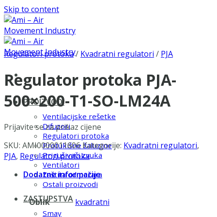
Skip to content
Regulatori protoka
/
Kvadratni regulatori
/
PJA
Regulator protoka PJA-
500×200-T1-SO-LM24A
PROIZVODI
Ventilacijske rešetke
Difuzori
Prijavite se za prikaz cijene
Regulatori protoka
SKU:
AMI0000011606
Kategorije:
Kvadratni regulatori
,
Protukišne žaluzine
Prigušivači zvuka
PJA
,
Regulatori protoka
Ventilatori
Dodatne informacije
Zaštita od požara
Ostali proizvodi
ZASTUPSTVA
Oblik
kvadratni
Smay