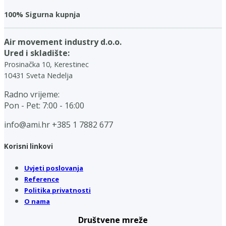
100% Sigurna kupnja
Air movement industry d.o.o.
Ured i skladište:
Prosinačka 10, Kerestinec
10431 Sveta Nedelja
Radno vrijeme:
Pon - Pet: 7:00 - 16:00
info@ami.hr
+385 1 7882 677
Korisni linkovi
Uvjeti poslovanja
Reference
Politika privatnosti
O nama
Društvene mreže