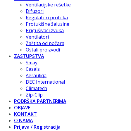
Ventilacijske rešetke
Difuzori
Regulatori protoka
Protukišne žaluzine
Prigušivači zvuka
Ventilatori
Zaštita od požara
Ostali proizvodi
ZASTUPSTVA
Smay
Casals
Aerauliqa
DEC International
Climatech
Zip-Clip
PODRŠKA PARTNERIMA
OBJAVE
KONTAKT
O NAMA
Prijava / Registracija