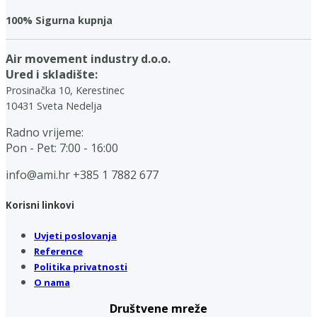
100% Sigurna kupnja
Air movement industry d.o.o.
Ured i skladište:
Prosinačka 10, Kerestinec
10431 Sveta Nedelja
Radno vrijeme:
Pon - Pet: 7:00 - 16:00
info@ami.hr
+385 1 7882 677
Korisni linkovi
Uvjeti poslovanja
Reference
Politika privatnosti
O nama
Društvene mreže