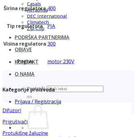
Casals
Širina regulatora
400
Aerauliqa
DEC International
Climatech
Tip regulatora
PJA
Zip-Clip
PODRŠKA PARTNERIMA
Visina regulatora
300
OBJAVE
Pogon
motor 230V
KONTAKT
O NAMA
Pretraži:
Kategorije proizvoda
Prijava / Registracija
Difuzori
Prigušivači
Protukišne žaluzine