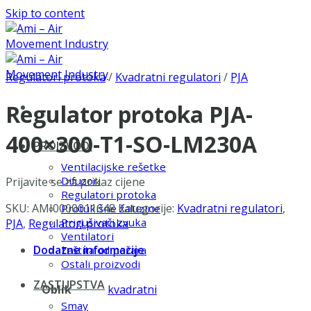
Skip to content
Regulatori protoka
/
Kvadratni regulatori
/
PJA
Regulator protoka PJA-
400×300-T1-SO-LM230A
PROIZVODI
Ventilacijske rešetke
Difuzori
Prijavite se za prikaz cijene
Regulatori protoka
SKU:
AMI0000011648
Kategorije:
Kvadratni regulatori
,
Protukišne žaluzine
Prigušivači zvuka
PJA
,
Regulatori protoka
Ventilatori
Dodatne informacije
Zaštita od požara
Ostali proizvodi
ZASTUPSTVA
Oblik
kvadratni
Smay