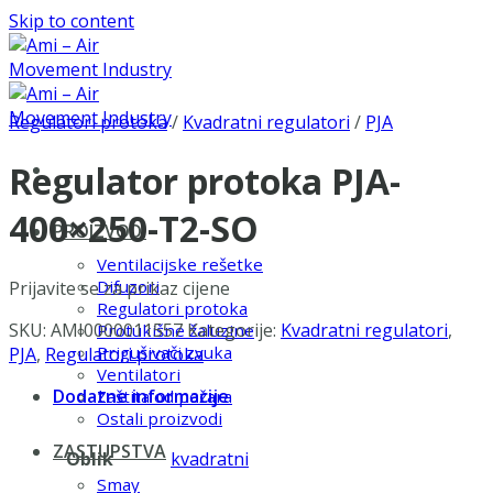
Skip to content
Regulatori protoka
/
Kvadratni regulatori
/
PJA
Regulator protoka PJA-
400×250-T2-SO
PROIZVODI
Ventilacijske rešetke
Difuzori
Prijavite se za prikaz cijene
Regulatori protoka
SKU:
AMI0000011557
Kategorije:
Kvadratni regulatori
,
Protukišne žaluzine
Prigušivači zvuka
PJA
,
Regulatori protoka
Ventilatori
Dodatne informacije
Zaštita od požara
Ostali proizvodi
ZASTUPSTVA
Oblik
kvadratni
Smay