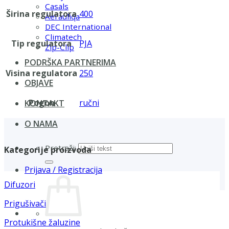
Casals
Širina regulatora
400
Aerauliqa
DEC International
Climatech
Tip regulatora
PJA
Zip-Clip
PODRŠKA PARTNERIMA
Visina regulatora
250
OBJAVE
Pogon
ručni
KONTAKT
O NAMA
Pretraži:
Kategorije proizvoda
Prijava / Registracija
Difuzori
Prigušivači
Protukišne žaluzine