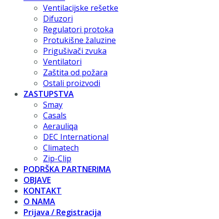
Ventilacijske rešetke
Difuzori
Regulatori protoka
Protukišne žaluzine
Prigušivači zvuka
Ventilatori
Zaštita od požara
Ostali proizvodi
ZASTUPSTVA
Smay
Casals
Aerauliqa
DEC International
Climatech
Zip-Clip
PODRŠKA PARTNERIMA
OBJAVE
KONTAKT
O NAMA
Prijava / Registracija