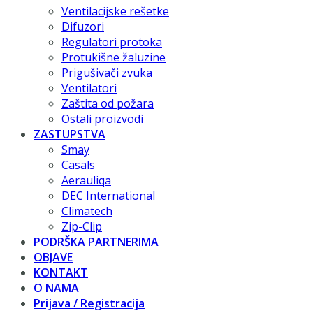
Ventilacijske rešetke
Difuzori
Regulatori protoka
Protukišne žaluzine
Prigušivači zvuka
Ventilatori
Zaštita od požara
Ostali proizvodi
ZASTUPSTVA
Smay
Casals
Aerauliqa
DEC International
Climatech
Zip-Clip
PODRŠKA PARTNERIMA
OBJAVE
KONTAKT
O NAMA
Prijava / Registracija