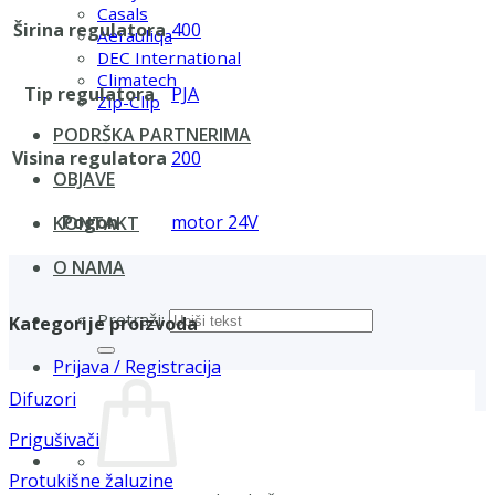
Casals
Širina regulatora
400
Aerauliqa
DEC International
Climatech
Tip regulatora
PJA
Zip-Clip
PODRŠKA PARTNERIMA
Visina regulatora
200
OBJAVE
Pogon
motor 24V
KONTAKT
O NAMA
Pretraži:
Kategorije proizvoda
Prijava / Registracija
Difuzori
Prigušivači
Protukišne žaluzine