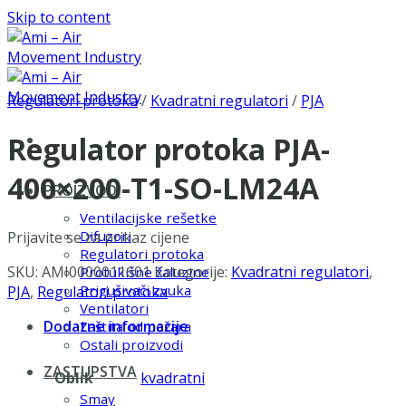
Skip to content
Regulatori protoka
/
Kvadratni regulatori
/
PJA
Regulator protoka PJA-
400×200-T1-SO-LM24A
PROIZVODI
Ventilacijske rešetke
Difuzori
Prijavite se za prikaz cijene
Regulatori protoka
SKU:
AMI0000011601
Kategorije:
Kvadratni regulatori
,
Protukišne žaluzine
Prigušivači zvuka
PJA
,
Regulatori protoka
Ventilatori
Dodatne informacije
Zaštita od požara
Ostali proizvodi
ZASTUPSTVA
Oblik
kvadratni
Smay