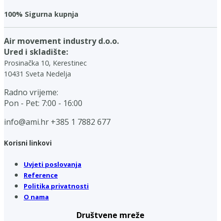
100% Sigurna kupnja
Air movement industry d.o.o.
Ured i skladište:
Prosinačka 10, Kerestinec
10431 Sveta Nedelja
Radno vrijeme:
Pon - Pet: 7:00 - 16:00
info@ami.hr
+385 1 7882 677
Korisni linkovi
Uvjeti poslovanja
Reference
Politika privatnosti
O nama
Društvene mreže