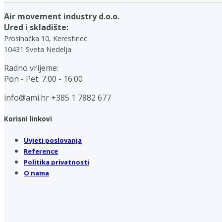
Air movement industry d.o.o.
Ured i skladište:
Prosinačka 10, Kerestinec
10431 Sveta Nedelja
Radno vrijeme:
Pon - Pet: 7:00 - 16:00
info@ami.hr
+385 1 7882 677
Korisni linkovi
Uvjeti poslovanja
Reference
Politika privatnosti
O nama