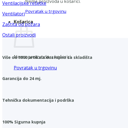
Nema proizvoda u košarici.
Ventilacijske rešetke
Povratak u trgovinu
Ventilatori
Košarica
Zaštita od požara
Ostali proizvodi
Nema proizvoda u košarici.
Više od 1000 artikala dostupno sa skladišta
Povratak u trgovinu
Garancija do 24 mj.
Tehnička dokumentacija i podrška
100% Sigurna kupnja