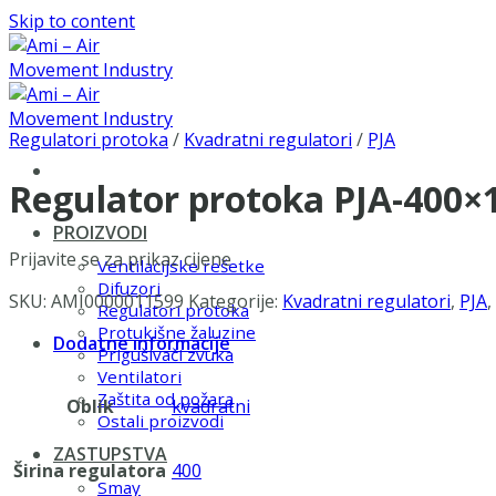
Skip to content
Regulatori protoka
/
Kvadratni regulatori
/
PJA
Regulator protoka PJA-400
PROIZVODI
Prijavite se za prikaz cijene
Ventilacijske rešetke
Difuzori
SKU:
AMI0000011599
Kategorije:
Kvadratni regulatori
,
PJA
,
Regulatori protoka
Protukišne žaluzine
Dodatne informacije
Prigušivači zvuka
Ventilatori
Zaštita od požara
Oblik
kvadratni
Ostali proizvodi
ZASTUPSTVA
Širina regulatora
400
Smay