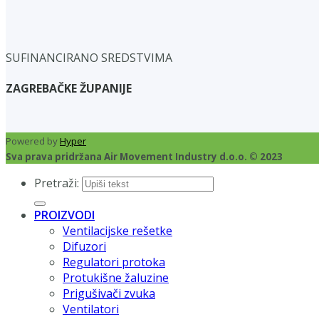
SUFINANCIRANO SREDSTVIMA
ZAGREBAČKE ŽUPANIJE
Powered by
Hyper
Sva prava pridržana Air Movement Industry d.o.o. © 2023
Pretraži:
PROIZVODI
Ventilacijske rešetke
Difuzori
Regulatori protoka
Protukišne žaluzine
Prigušivači zvuka
Ventilatori