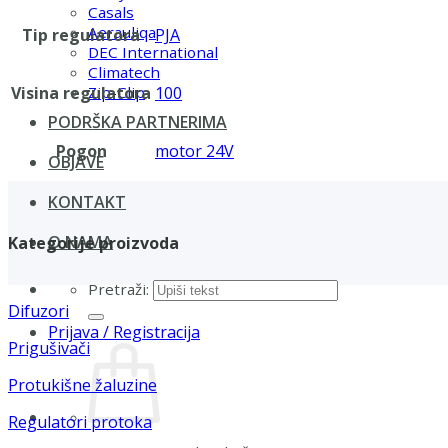
Casals
Aerauliqa
Tip regulatora
PJA
DEC International
Climatech
Visina regulatora
100
Zip-Clip
PODRŠKA PARTNERIMA
Pogon
motor 24V
OBJAVE
KONTAKT
O NAMA
Kategorije proizvoda
Pretraži:
Difuzori
Prijava / Registracija
Prigušivači
Protukišne žaluzine
Regulatori protoka