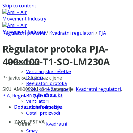
Skip to content
Regulatori protoka
/
Kvadratni regulatori
/
PJA
Regulator protoka PJA-
400×100-T1-SO-LM230A
PROIZVODI
Ventilacijske rešetke
Difuzori
Prijavite se za prikaz cijene
Regulatori protoka
SKU:
AMI0000011644
Kategorije:
Kvadratni regulatori
,
Protukišne žaluzine
Prigušivači zvuka
PJA
,
Regulatori protoka
Ventilatori
Dodatne informacije
Zaštita od požara
Ostali proizvodi
ZASTUPSTVA
Oblik
kvadratni
Smay