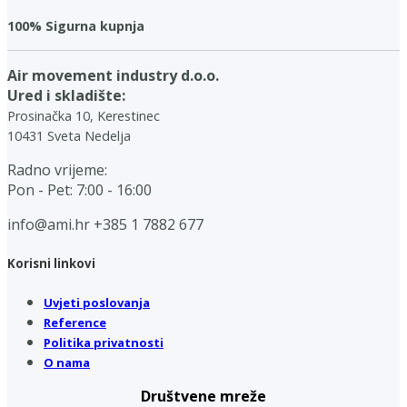
100% Sigurna kupnja
Air movement industry d.o.o.
Ured i skladište:
Prosinačka 10, Kerestinec
10431 Sveta Nedelja
Radno vrijeme:
Pon - Pet: 7:00 - 16:00
info@ami.hr
+385 1 7882 677
Korisni linkovi
Uvjeti poslovanja
Reference
Politika privatnosti
O nama
Društvene mreže