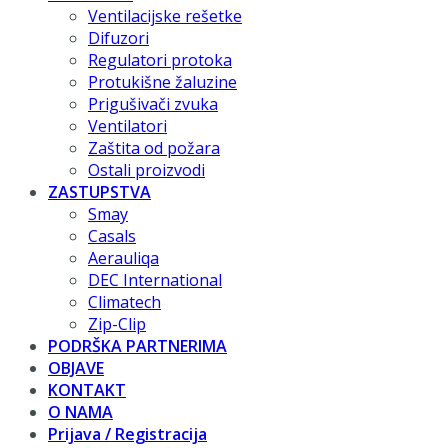
Ventilacijske rešetke
Difuzori
Regulatori protoka
Protukišne žaluzine
Prigušivači zvuka
Ventilatori
Zaštita od požara
Ostali proizvodi
ZASTUPSTVA
Smay
Casals
Aerauliqa
DEC International
Climatech
Zip-Clip
PODRŠKA PARTNERIMA
OBJAVE
KONTAKT
O NAMA
Prijava / Registracija