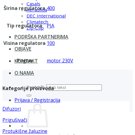
Casals
Širina regulatora
400
Aerauliqa
DEC International
Climatech
Tip regulatora
PJA
Zip-Clip
PODRŠKA PARTNERIMA
Visina regulatora
100
OBJAVE
Pogon
motor 230V
KONTAKT
O NAMA
Pretraži:
Kategorije proizvoda
Prijava / Registracija
Difuzori
Prigušivači
Protukišne žaluzine