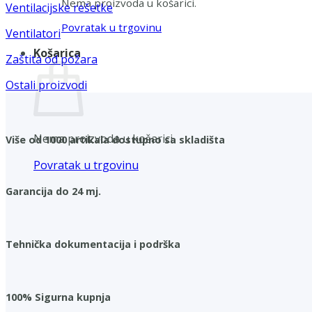
Nema proizvoda u košarici.
Ventilacijske rešetke
Povratak u trgovinu
Ventilatori
Košarica
Zaštita od požara
Ostali proizvodi
Nema proizvoda u košarici.
Više od 1000 artikala dostupno sa skladišta
Povratak u trgovinu
Garancija do 24 mj.
Tehnička dokumentacija i podrška
100% Sigurna kupnja