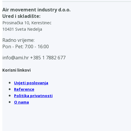
Air movement industry d.o.o.
Ured i skladište:
Prosinačka 10, Kerestinec
10431 Sveta Nedelja
Radno vrijeme:
Pon - Pet: 7:00 - 16:00
info@ami.hr
+385 1 7882 677
Korisni linkovi
Uvjeti poslovanja
Reference
Politika privatnosti
O nama