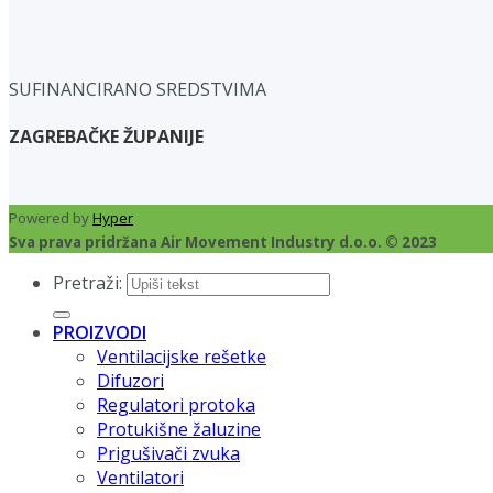
SUFINANCIRANO SREDSTVIMA
ZAGREBAČKE ŽUPANIJE
Powered by
Hyper
Sva prava pridržana Air Movement Industry d.o.o. © 2023
Pretraži:
PROIZVODI
Ventilacijske rešetke
Difuzori
Regulatori protoka
Protukišne žaluzine
Prigušivači zvuka
Ventilatori