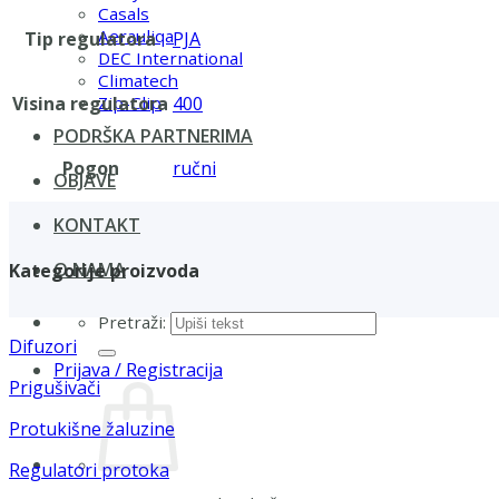
Casals
Aerauliqa
Tip regulatora
PJA
DEC International
Climatech
Visina regulatora
400
Zip-Clip
PODRŠKA PARTNERIMA
Pogon
ručni
OBJAVE
KONTAKT
O NAMA
Kategorije proizvoda
Pretraži:
Difuzori
Prijava / Registracija
Prigušivači
Protukišne žaluzine
Regulatori protoka