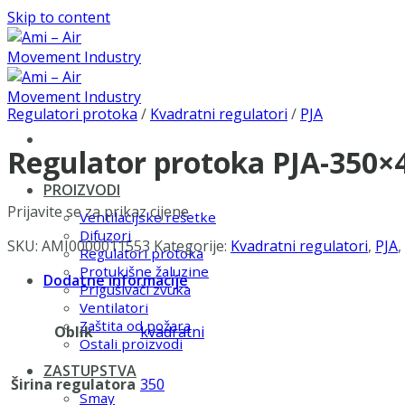
Skip to content
Regulatori protoka
/
Kvadratni regulatori
/
PJA
Regulator protoka PJA-350×
PROIZVODI
Prijavite se za prikaz cijene
Ventilacijske rešetke
Difuzori
SKU:
AMI0000011553
Kategorije:
Kvadratni regulatori
,
PJA
,
Regulatori protoka
Protukišne žaluzine
Dodatne informacije
Prigušivači zvuka
Ventilatori
Zaštita od požara
Oblik
kvadratni
Ostali proizvodi
ZASTUPSTVA
Širina regulatora
350
Smay