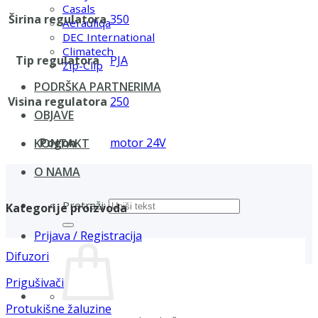
Casals
Širina regulatora
350
Aerauliqa
DEC International
Climatech
Tip regulatora
PJA
Zip-Clip
PODRŠKA PARTNERIMA
Visina regulatora
250
OBJAVE
Pogon
motor 24V
KONTAKT
O NAMA
Pretraži:
Kategorije proizvoda
Prijava / Registracija
Difuzori
Prigušivači
Protukišne žaluzine