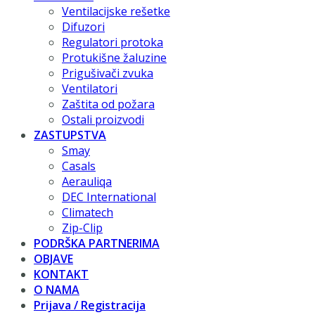
Ventilacijske rešetke
Difuzori
Regulatori protoka
Protukišne žaluzine
Prigušivači zvuka
Ventilatori
Zaštita od požara
Ostali proizvodi
ZASTUPSTVA
Smay
Casals
Aerauliqa
DEC International
Climatech
Zip-Clip
PODRŠKA PARTNERIMA
OBJAVE
KONTAKT
O NAMA
Prijava / Registracija