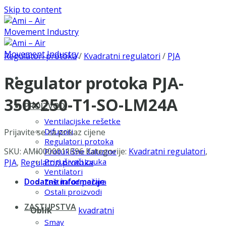
Skip to content
Regulatori protoka
/
Kvadratni regulatori
/
PJA
Regulator protoka PJA-
350×250-T1-SO-LM24A
PROIZVODI
Ventilacijske rešetke
Difuzori
Prijavite se za prikaz cijene
Regulatori protoka
SKU:
AMI0000011596
Kategorije:
Kvadratni regulatori
,
Protukišne žaluzine
Prigušivači zvuka
PJA
,
Regulatori protoka
Ventilatori
Dodatne informacije
Zaštita od požara
Ostali proizvodi
ZASTUPSTVA
Oblik
kvadratni
Smay