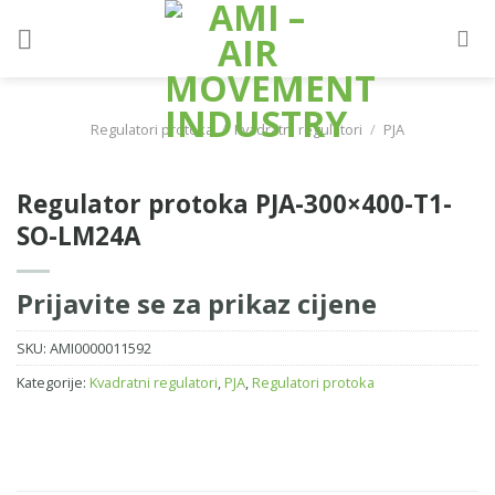
Skip
to
content
Regulatori protoka
/
Kvadratni regulatori
/
PJA
Regulator protoka PJA-300×400-T1-
SO-LM24A
Prijavite se za prikaz cijene
SKU:
AMI0000011592
Kategorije:
Kvadratni regulatori
,
PJA
,
Regulatori protoka