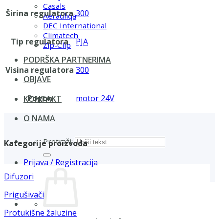
Casals
Širina regulatora
300
Aerauliqa
DEC International
Climatech
Tip regulatora
PJA
Zip-Clip
PODRŠKA PARTNERIMA
Visina regulatora
300
OBJAVE
Pogon
motor 24V
KONTAKT
O NAMA
Pretraži:
Kategorije proizvoda
Prijava / Registracija
Difuzori
Prigušivači
Protukišne žaluzine