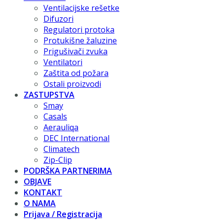
Ventilacijske rešetke
Difuzori
Regulatori protoka
Protukišne žaluzine
Prigušivači zvuka
Ventilatori
Zaštita od požara
Ostali proizvodi
ZASTUPSTVA
Smay
Casals
Aerauliqa
DEC International
Climatech
Zip-Clip
PODRŠKA PARTNERIMA
OBJAVE
KONTAKT
O NAMA
Prijava / Registracija