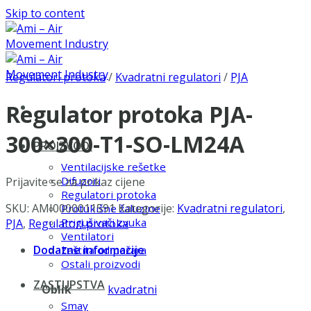
Skip to content
Regulatori protoka
/
Kvadratni regulatori
/
PJA
Regulator protoka PJA-
300×300-T1-SO-LM24A
PROIZVODI
Ventilacijske rešetke
Difuzori
Prijavite se za prikaz cijene
Regulatori protoka
SKU:
AMI0000011591
Kategorije:
Kvadratni regulatori
,
Protukišne žaluzine
Prigušivači zvuka
PJA
,
Regulatori protoka
Ventilatori
Dodatne informacije
Zaštita od požara
Ostali proizvodi
ZASTUPSTVA
Oblik
kvadratni
Smay