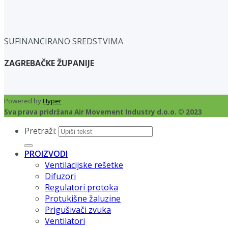
SUFINANCIRANO SREDSTVIMA
ZAGREBAČKE ŽUPANIJE
Powered by
Hyper
Sva prava pridržana Air Movement Industry d.o.o. © 2023
Pretraži:
PROIZVODI
Ventilacijske rešetke
Difuzori
Regulatori protoka
Protukišne žaluzine
Prigušivači zvuka
Ventilatori