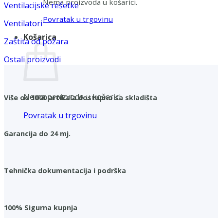
Nema proizvoda u košarici.
Ventilacijske rešetke
Povratak u trgovinu
Ventilatori
Košarica
Zaštita od požara
Ostali proizvodi
Nema proizvoda u košarici.
Više od 1000 artikala dostupno sa skladišta
Povratak u trgovinu
Garancija do 24 mj.
Tehnička dokumentacija i podrška
100% Sigurna kupnja