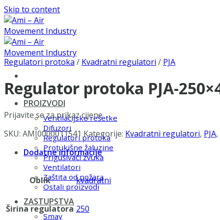
Skip to content
Regulatori protoka
/
Kvadratni regulatori
/
PJA
Regulator protoka PJA-250×
PROIZVODI
Prijavite se za prikaz cijene
Ventilacijske rešetke
Difuzori
SKU:
AMI0000011541
Kategorije:
Kvadratni regulatori
,
PJA
,
Regulatori protoka
Protukišne žaluzine
Dodatne informacije
Prigušivači zvuka
Ventilatori
Zaštita od požara
Oblik
kvadratni
Ostali proizvodi
ZASTUPSTVA
Širina regulatora
250
Smay