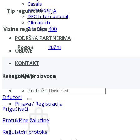
Casals
Aerauliqa
Tip regulatora
PJA
DEC International
Climatech
Visina regulatora
400
Zip-Clip
PODRŠKA PARTNERIMA
Pogon
ručni
OBJAVE
KONTAKT
O NAMA
Kategorije proizvoda
Pretraži:
Difuzori
Prijava / Registracija
Prigušivači
Protukišne žaluzine
Regulatori protoka