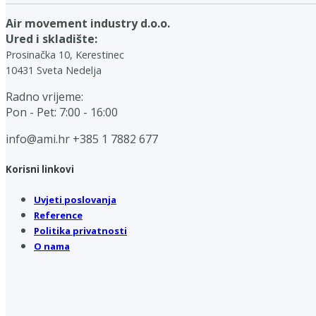
Air movement industry d.o.o.
Ured i skladište:
Prosinačka 10, Kerestinec
10431 Sveta Nedelja
Radno vrijeme:
Pon - Pet: 7:00 - 16:00
info@ami.hr
+385 1 7882 677
Korisni linkovi
Uvjeti poslovanja
Reference
Politika privatnosti
O nama