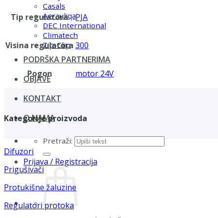
Casals
Aerauliqa
Tip regulatora
PJA
DEC International
Climatech
Visina regulatora
300
Zip-Clip
PODRŠKA PARTNERIMA
Pogon
motor 24V
OBJAVE
KONTAKT
O NAMA
Kategorije proizvoda
Pretraži:
Difuzori
Prijava / Registracija
Prigušivači
Protukišne žaluzine
Regulatori protoka