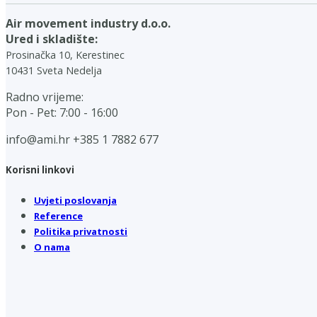
Air movement industry d.o.o.
Ured i skladište:
Prosinačka 10, Kerestinec
10431 Sveta Nedelja
Radno vrijeme:
Pon - Pet: 7:00 - 16:00
info@ami.hr
+385 1 7882 677
Korisni linkovi
Uvjeti poslovanja
Reference
Politika privatnosti
O nama