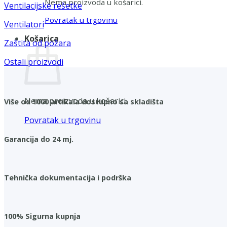
Nema proizvoda u košarici.
Ventilacijske rešetke
Povratak u trgovinu
Ventilatori
Košarica
Zaštita od požara
Ostali proizvodi
Nema proizvoda u košarici.
Više od 1000 artikala dostupno sa skladišta
Povratak u trgovinu
Garancija do 24 mj.
Tehnička dokumentacija i podrška
100% Sigurna kupnja