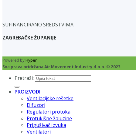
SUFINANCIRANO SREDSTVIMA
ZAGREBAČKE ŽUPANIJE
Powered by
Hyper
Sva prava pridržana Air Movement Industry d.o.o. © 2023
Pretraži:
PROIZVODI
Ventilacijske rešetke
Difuzori
Regulatori protoka
Protukišne žaluzine
Prigušivači zvuka
Ventilatori