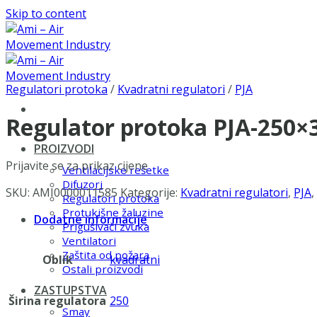
Skip to content
Regulatori protoka
/
Kvadratni regulatori
/
PJA
Regulator protoka PJA-250
PROIZVODI
Prijavite se za prikaz cijene
Ventilacijske rešetke
Difuzori
SKU:
AMI0000011585
Kategorije:
Kvadratni regulatori
,
PJA
,
Regulatori protoka
Protukišne žaluzine
Dodatne informacije
Prigušivači zvuka
Ventilatori
Zaštita od požara
Oblik
kvadratni
Ostali proizvodi
ZASTUPSTVA
Širina regulatora
250
Smay