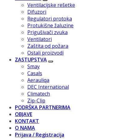
Ventilacijske rešetke
Difuzori
Regulatori protoka
Protukišne žaluzine
Prigušivači zvuka
Ventilatori
Zaštita od požara
Ostali proizvodi
ZASTUPSTVA
Smay
Casals
Aerauliqa
DEC International
Climatech
Zip-Clip
PODRŠKA PARTNERIMA
OBJAVE
KONTAKT
O NAMA
Prijava / Registracija