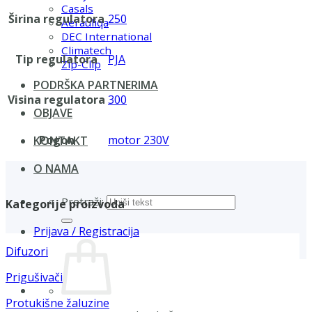
Casals
Širina regulatora
250
Aerauliqa
DEC International
Climatech
Tip regulatora
PJA
Zip-Clip
PODRŠKA PARTNERIMA
Visina regulatora
300
OBJAVE
Pogon
motor 230V
KONTAKT
O NAMA
Pretraži:
Kategorije proizvoda
Prijava / Registracija
Difuzori
Prigušivači
Protukišne žaluzine