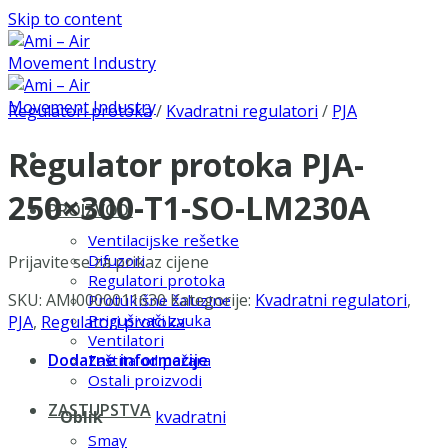
Skip to content
Regulatori protoka
/
Kvadratni regulatori
/
PJA
Regulator protoka PJA-
250×300-T1-SO-LM230A
PROIZVODI
Ventilacijske rešetke
Difuzori
Prijavite se za prikaz cijene
Regulatori protoka
SKU:
AMI0000011630
Kategorije:
Kvadratni regulatori
,
Protukišne žaluzine
Prigušivači zvuka
PJA
,
Regulatori protoka
Ventilatori
Dodatne informacije
Zaštita od požara
Ostali proizvodi
ZASTUPSTVA
Oblik
kvadratni
Smay