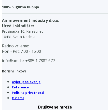
100% Sigurna kupnja
Air movement industry d.o.o.
Ured i skladište:
Prosinačka 10, Kerestinec
10431 Sveta Nedelja
Radno vrijeme:
Pon - Pet: 7:00 - 16:00
info@ami.hr
+385 1 7882 677
Korisni linkovi
Uvjeti poslovanja
Reference
Politika privatnosti
O nama
Društvene mreže