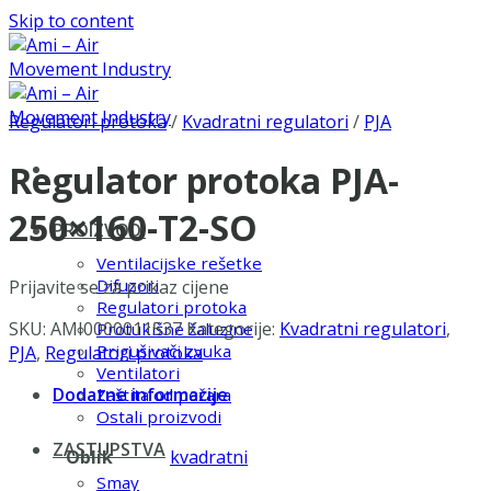
Skip to content
Regulatori protoka
/
Kvadratni regulatori
/
PJA
Regulator protoka PJA-
250×160-T2-SO
PROIZVODI
Ventilacijske rešetke
Difuzori
Prijavite se za prikaz cijene
Regulatori protoka
SKU:
AMI0000011537
Kategorije:
Kvadratni regulatori
,
Protukišne žaluzine
Prigušivači zvuka
PJA
,
Regulatori protoka
Ventilatori
Dodatne informacije
Zaštita od požara
Ostali proizvodi
ZASTUPSTVA
Oblik
kvadratni
Smay