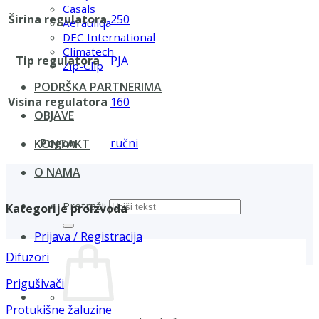
Casals
Širina regulatora
250
Aerauliqa
DEC International
Climatech
Tip regulatora
PJA
Zip-Clip
PODRŠKA PARTNERIMA
Visina regulatora
160
OBJAVE
Pogon
ručni
KONTAKT
O NAMA
Pretraži:
Kategorije proizvoda
Prijava / Registracija
Difuzori
Prigušivači
Protukišne žaluzine