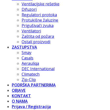
Ventilacijske rešetke
Difuzori
Regulatori protoka
Protukišne žaluzine
Prigušivači zvuka
Ventilatori
Zaštita od požara
Ostali proizvodi
ZASTUPSTVA
Smay
Casals
Aerauliqa
DEC International
Climatech
Zip-Clip
PODRŠKA PARTNERIMA
OBJAVE
KONTAKT
O NAMA
Prijava / Registracija