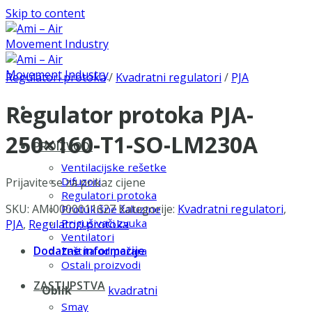
Skip to content
Regulatori protoka
/
Kvadratni regulatori
/
PJA
Regulator protoka PJA-
250×160-T1-SO-LM230A
PROIZVODI
Ventilacijske rešetke
Difuzori
Prijavite se za prikaz cijene
Regulatori protoka
SKU:
AMI0000011627
Kategorije:
Kvadratni regulatori
,
Protukišne žaluzine
Prigušivači zvuka
PJA
,
Regulatori protoka
Ventilatori
Dodatne informacije
Zaštita od požara
Ostali proizvodi
ZASTUPSTVA
Oblik
kvadratni
Smay