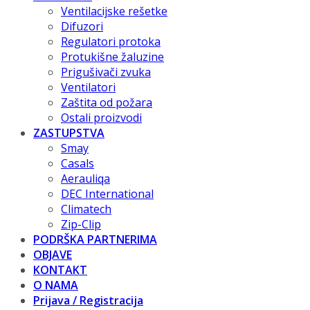
Ventilacijske rešetke
Difuzori
Regulatori protoka
Protukišne žaluzine
Prigušivači zvuka
Ventilatori
Zaštita od požara
Ostali proizvodi
ZASTUPSTVA
Smay
Casals
Aerauliqa
DEC International
Climatech
Zip-Clip
PODRŠKA PARTNERIMA
OBJAVE
KONTAKT
O NAMA
Prijava / Registracija