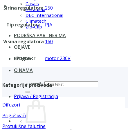
Casals
Širina regulatora
250
Aerauliqa
DEC International
Climatech
Tip regulatora
PJA
Zip-Clip
PODRŠKA PARTNERIMA
Visina regulatora
160
OBJAVE
Pogon
motor 230V
KONTAKT
O NAMA
Pretraži:
Kategorije proizvoda
Prijava / Registracija
Difuzori
Prigušivači
Protukišne žaluzine