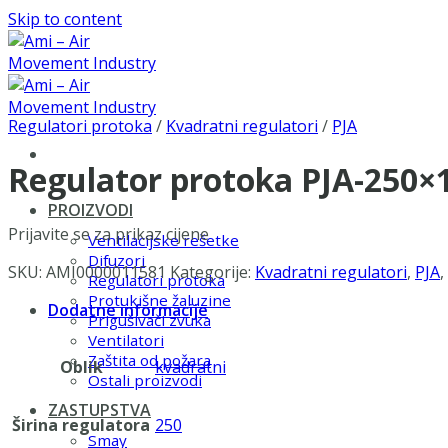
Skip to content
Regulatori protoka
/
Kvadratni regulatori
/
PJA
Regulator protoka PJA-250
PROIZVODI
Prijavite se za prikaz cijene
Ventilacijske rešetke
Difuzori
SKU:
AMI0000011581
Kategorije:
Kvadratni regulatori
,
PJA
,
Regulatori protoka
Protukišne žaluzine
Dodatne informacije
Prigušivači zvuka
Ventilatori
Zaštita od požara
Oblik
kvadratni
Ostali proizvodi
ZASTUPSTVA
Širina regulatora
250
Smay