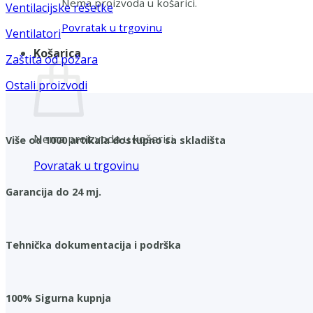
Nema proizvoda u košarici.
Ventilacijske rešetke
Povratak u trgovinu
Ventilatori
Košarica
Zaštita od požara
Ostali proizvodi
Nema proizvoda u košarici.
Više od 1000 artikala dostupno sa skladišta
Povratak u trgovinu
Garancija do 24 mj.
Tehnička dokumentacija i podrška
100% Sigurna kupnja