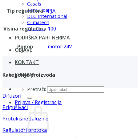
Casals
Aerauliqa
Tip regulatora
PJA
DEC International
Climatech
Visina regulatora
100
Zip-Clip
PODRŠKA PARTNERIMA
Pogon
motor 24V
OBJAVE
KONTAKT
O NAMA
Kategorije proizvoda
Pretraži:
Difuzori
Prijava / Registracija
Prigušivači
Protukišne žaluzine
Regulatori protoka