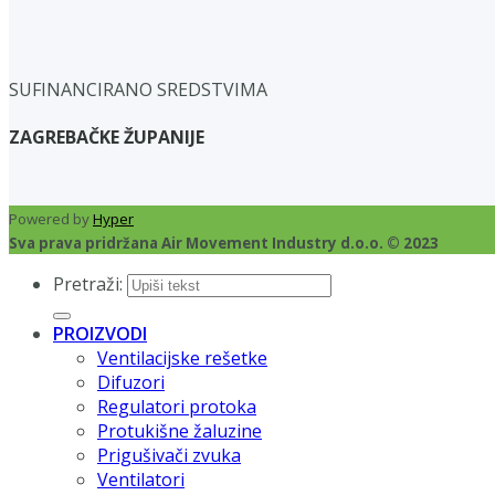
SUFINANCIRANO SREDSTVIMA
ZAGREBAČKE ŽUPANIJE
Powered by
Hyper
Sva prava pridržana Air Movement Industry d.o.o. © 2023
Pretraži:
PROIZVODI
Ventilacijske rešetke
Difuzori
Regulatori protoka
Protukišne žaluzine
Prigušivači zvuka
Ventilatori