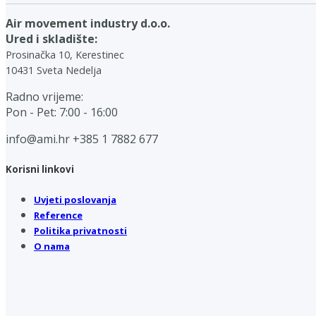
Air movement industry d.o.o.
Ured i skladište:
Prosinačka 10, Kerestinec
10431 Sveta Nedelja
Radno vrijeme:
Pon - Pet: 7:00 - 16:00
info@ami.hr
+385 1 7882 677
Korisni linkovi
Uvjeti poslovanja
Reference
Politika privatnosti
O nama