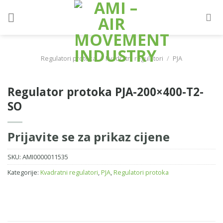
Skip
to
content
Regulatori protoka
/
Kvadratni regulatori
/
PJA
Regulator protoka PJA-200×400-T2-
SO
Prijavite se za prikaz cijene
SKU:
AMI0000011535
Kategorije:
Kvadratni regulatori
,
PJA
,
Regulatori protoka