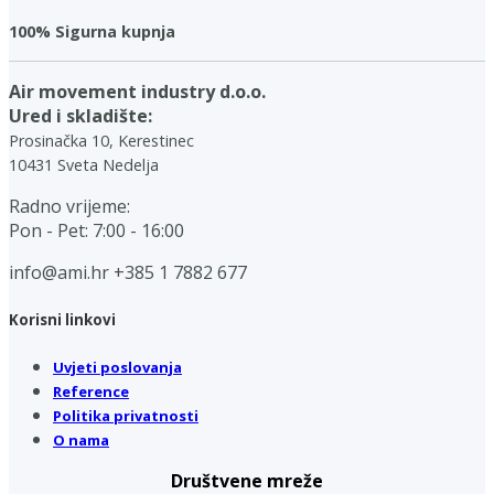
100% Sigurna kupnja
Air movement industry d.o.o.
Ured i skladište:
Prosinačka 10, Kerestinec
10431 Sveta Nedelja
Radno vrijeme:
Pon - Pet: 7:00 - 16:00
info@ami.hr
+385 1 7882 677
Korisni linkovi
Uvjeti poslovanja
Reference
Politika privatnosti
O nama
Društvene mreže