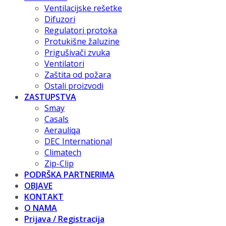
Ventilacijske rešetke
Difuzori
Regulatori protoka
Protukišne žaluzine
Prigušivači zvuka
Ventilatori
Zaštita od požara
Ostali proizvodi
ZASTUPSTVA
Smay
Casals
Aerauliqa
DEC International
Climatech
Zip-Clip
PODRŠKA PARTNERIMA
OBJAVE
KONTAKT
O NAMA
Prijava / Registracija