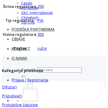
Casals
Širina regulatora
200
Aerauliqa
DEC International
Climatech
Tip regulatora
PJA
Zip-Clip
PODRŠKA PARTNERIMA
Visina regulatora
300
OBJAVE
Pogon
ručni
KONTAKT
O NAMA
Pretraži:
Kategorije proizvoda
Prijava / Registracija
Difuzori
Prigušivači
Protukišne žaluzine