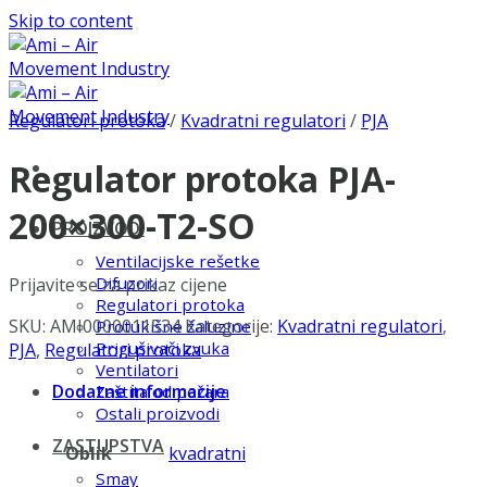
Skip to content
Regulatori protoka
/
Kvadratni regulatori
/
PJA
Regulator protoka PJA-
200×300-T2-SO
PROIZVODI
Ventilacijske rešetke
Difuzori
Prijavite se za prikaz cijene
Regulatori protoka
SKU:
AMI0000011534
Kategorije:
Kvadratni regulatori
,
Protukišne žaluzine
Prigušivači zvuka
PJA
,
Regulatori protoka
Ventilatori
Dodatne informacije
Zaštita od požara
Ostali proizvodi
ZASTUPSTVA
Oblik
kvadratni
Smay