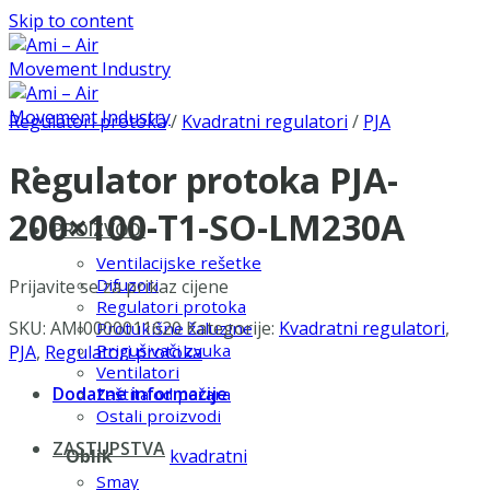
Skip to content
Regulatori protoka
/
Kvadratni regulatori
/
PJA
Regulator protoka PJA-
200×100-T1-SO-LM230A
PROIZVODI
Ventilacijske rešetke
Difuzori
Prijavite se za prikaz cijene
Regulatori protoka
SKU:
AMI0000011620
Kategorije:
Kvadratni regulatori
,
Protukišne žaluzine
Prigušivači zvuka
PJA
,
Regulatori protoka
Ventilatori
Dodatne informacije
Zaštita od požara
Ostali proizvodi
ZASTUPSTVA
Oblik
kvadratni
Smay