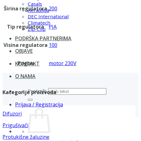
Casals
Širina regulatora
200
Aerauliqa
DEC International
Climatech
Tip regulatora
PJA
Zip-Clip
PODRŠKA PARTNERIMA
Visina regulatora
100
OBJAVE
Pogon
motor 230V
KONTAKT
O NAMA
Pretraži:
Kategorije proizvoda
Prijava / Registracija
Difuzori
Prigušivači
Protukišne žaluzine