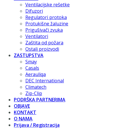
Ventilacijske rešetke
Difuzori
Regulatori protoka
Protukišne žaluzine
Prigušivači zvuka
Ventilatori
Zaštita od požara
Ostali proizvodi
ZASTUPSTVA
Smay
Casals
Aerauliqa
DEC International
Climatech
Zip-Clip
PODRŠKA PARTNERIMA
OBJAVE
KONTAKT
O NAMA
Prijava / Registracija