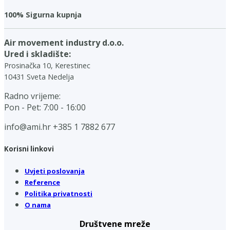
100% Sigurna kupnja
Air movement industry d.o.o.
Ured i skladište:
Prosinačka 10, Kerestinec
10431 Sveta Nedelja
Radno vrijeme:
Pon - Pet: 7:00 - 16:00
info@ami.hr
+385 1 7882 677
Korisni linkovi
Uvjeti poslovanja
Reference
Politika privatnosti
O nama
Društvene mreže