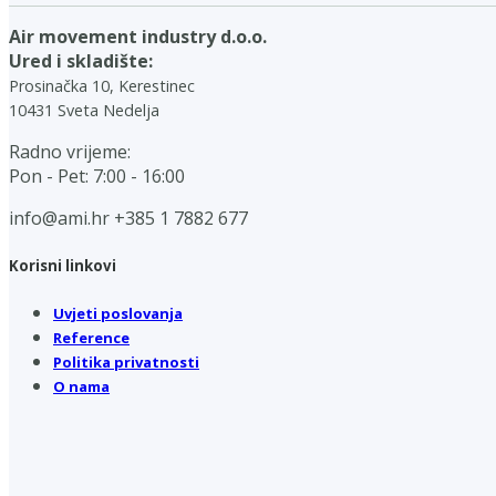
Air movement industry d.o.o.
Ured i skladište:
Prosinačka 10, Kerestinec
10431 Sveta Nedelja
Radno vrijeme:
Pon - Pet: 7:00 - 16:00
info@ami.hr
+385 1 7882 677
Korisni linkovi
Uvjeti poslovanja
Reference
Politika privatnosti
O nama