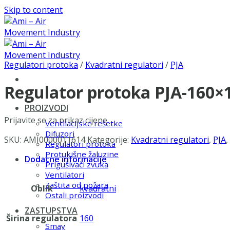
Skip to content
Regulatori protoka
/
Kvadratni regulatori
/
PJA
Regulator protoka PJA-160
PROIZVODI
Prijavite se za prikaz cijene
Ventilacijske rešetke
Difuzori
SKU:
AMI0000011614
Kategorije:
Kvadratni regulatori
,
PJA
,
Regulatori protoka
Protukišne žaluzine
Dodatne informacije
Prigušivači zvuka
Ventilatori
Zaštita od požara
Oblik
kvadratni
Ostali proizvodi
ZASTUPSTVA
Širina regulatora
160
Smay