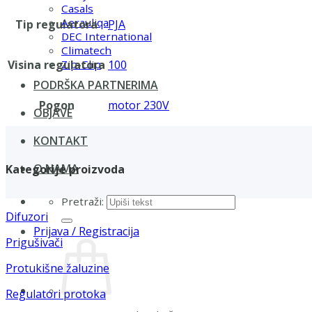
Casals
Aerauliqa
Tip regulatora
PJA
DEC International
Climatech
Visina regulatora
100
Zip-Clip
PODRŠKA PARTNERIMA
Pogon
motor 230V
OBJAVE
KONTAKT
O NAMA
Kategorije proizvoda
Pretraži:
Difuzori
Prijava / Registracija
Prigušivači
Protukišne žaluzine
Regulatori protoka