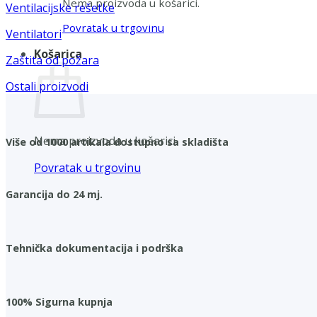
Nema proizvoda u košarici.
Ventilacijske rešetke
Povratak u trgovinu
Ventilatori
Košarica
Zaštita od požara
Ostali proizvodi
Nema proizvoda u košarici.
Više od 1000 artikala dostupno sa skladišta
Povratak u trgovinu
Garancija do 24 mj.
Tehnička dokumentacija i podrška
100% Sigurna kupnja