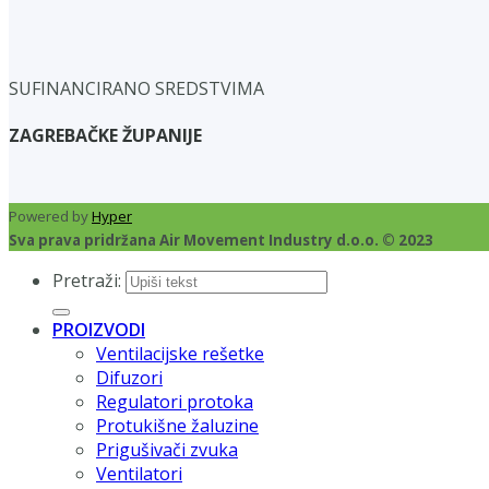
SUFINANCIRANO SREDSTVIMA
ZAGREBAČKE ŽUPANIJE
Powered by
Hyper
Sva prava pridržana Air Movement Industry d.o.o. © 2023
Pretraži:
PROIZVODI
Ventilacijske rešetke
Difuzori
Regulatori protoka
Protukišne žaluzine
Prigušivači zvuka
Ventilatori