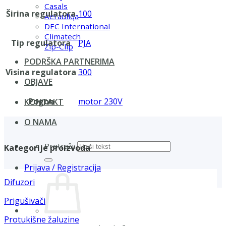
Casals
Širina regulatora
100
Aerauliqa
DEC International
Climatech
Tip regulatora
PJA
Zip-Clip
PODRŠKA PARTNERIMA
Visina regulatora
300
OBJAVE
Pogon
motor 230V
KONTAKT
O NAMA
Pretraži:
Kategorije proizvoda
Prijava / Registracija
Difuzori
Prigušivači
Protukišne žaluzine