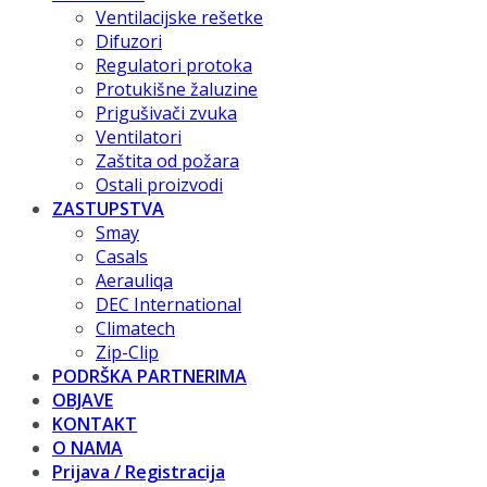
Ventilacijske rešetke
Difuzori
Regulatori protoka
Protukišne žaluzine
Prigušivači zvuka
Ventilatori
Zaštita od požara
Ostali proizvodi
ZASTUPSTVA
Smay
Casals
Aerauliqa
DEC International
Climatech
Zip-Clip
PODRŠKA PARTNERIMA
OBJAVE
KONTAKT
O NAMA
Prijava / Registracija