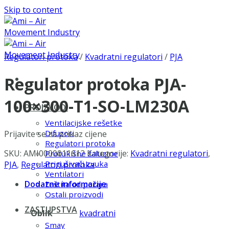
Skip to content
Regulatori protoka
/
Kvadratni regulatori
/
PJA
Regulator protoka PJA-
100×300-T1-SO-LM230A
PROIZVODI
Ventilacijske rešetke
Difuzori
Prijavite se za prikaz cijene
Regulatori protoka
SKU:
AMI0000011612
Kategorije:
Kvadratni regulatori
,
Protukišne žaluzine
Prigušivači zvuka
PJA
,
Regulatori protoka
Ventilatori
Dodatne informacije
Zaštita od požara
Ostali proizvodi
ZASTUPSTVA
Oblik
kvadratni
Smay