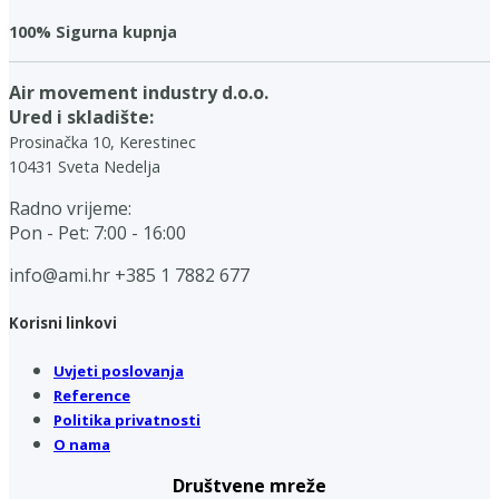
100% Sigurna kupnja
Air movement industry d.o.o.
Ured i skladište:
Prosinačka 10, Kerestinec
10431 Sveta Nedelja
Radno vrijeme:
Pon - Pet: 7:00 - 16:00
info@ami.hr
+385 1 7882 677
Korisni linkovi
Uvjeti poslovanja
Reference
Politika privatnosti
O nama
Društvene mreže