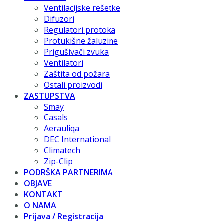
Ventilacijske rešetke
Difuzori
Regulatori protoka
Protukišne žaluzine
Prigušivači zvuka
Ventilatori
Zaštita od požara
Ostali proizvodi
ZASTUPSTVA
Smay
Casals
Aerauliqa
DEC International
Climatech
Zip-Clip
PODRŠKA PARTNERIMA
OBJAVE
KONTAKT
O NAMA
Prijava / Registracija